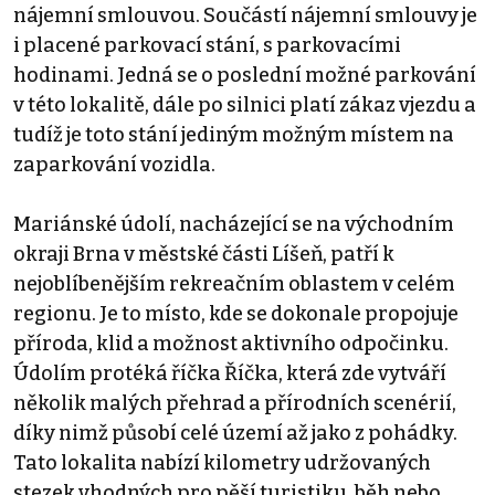
nájemní smlouvou. Součástí nájemní smlouvy je
i placené parkovací stání, s parkovacími
hodinami. Jedná se o poslední možné parkování
v této lokalitě, dále po silnici platí zákaz vjezdu a
tudíž je toto stání jediným možným místem na
zaparkování vozidla.
Mariánské údolí, nacházející se na východním
okraji Brna v městské části Líšeň, patří k
nejoblíbenějším rekreačním oblastem v celém
regionu. Je to místo, kde se dokonale propojuje
příroda, klid a možnost aktivního odpočinku.
Údolím protéká říčka Říčka, která zde vytváří
několik malých přehrad a přírodních scenérií,
díky nimž působí celé území až jako z pohádky.
Tato lokalita nabízí kilometry udržovaných
stezek vhodných pro pěší turistiku, běh nebo