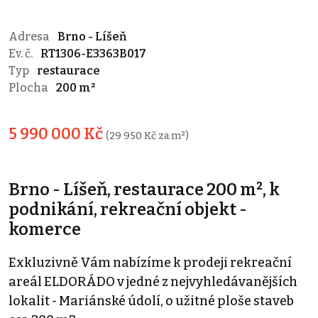
Adresa
Brno - Líšeň
Ev. č.
RT1306-E3363B017
Typ
restaurace
Plocha
200 m²
5 990 000 Kč
(29 950 Kč za m²)
Brno - Líšeň, restaurace 200 m², k
podnikání, rekreační objekt -
komerce
Exkluzivně Vám nabízíme k prodeji rekreační
areál ELDORÁDO v jedné z nejvyhledávanějších
lokalit - Mariánské údolí, o užitné ploše staveb