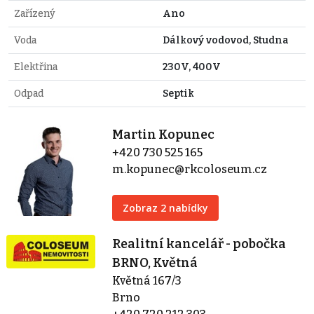
Zařízený
Ano
Voda
Dálkový vodovod, Studna
Elektřina
230V, 400V
Odpad
Septik
Martin Kopunec
+420 730 525 165
m.kopunec@rkcoloseum.cz
Zobraz 2 nabídky
Realitní kancelář - pobočka
BRNO, Květná
Květná 167/3
Brno