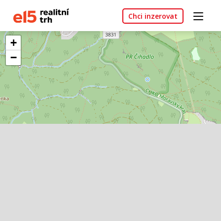
Chci inzerovat
+
−