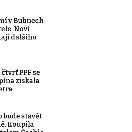
mí v Bubnech
ele. Noví
dají dalšího
čtvrť PPF se
pina získala
etra
 bude stavět
ě. Koupila