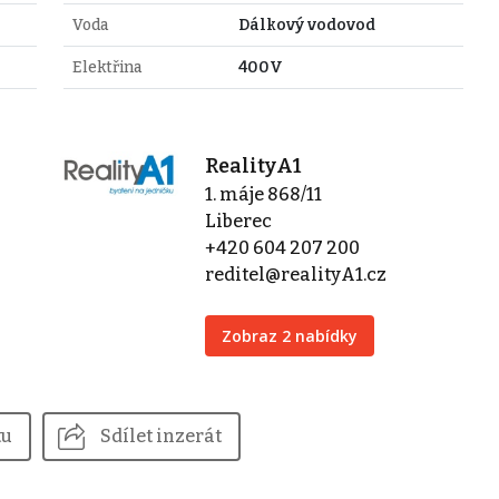
Voda
Dálkový vodovod
Elektřina
400V
RealityA1
1. máje 868/11
Liberec
+420 604 207 200
reditel@realityA1.cz
Zobraz 2 nabídky
tu
Sdílet inzerát