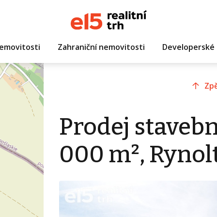
emovitosti
Zahraniční nemovitosti
Developerské 
Zpě
Prodej staveb
000 m², Rynolti