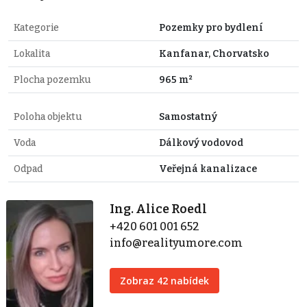
Kategorie
Pozemky pro bydlení
Lokalita
Kanfanar, Chorvatsko
Plocha pozemku
965 m²
Poloha objektu
Samostatný
Voda
Dálkový vodovod
Odpad
Veřejná kanalizace
Ing. Alice Roedl
+420 601 001 652
info@realityumore.com
Zobraz 42 nabídek