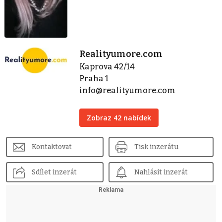
Realityumore.com
Kaprova 42/14
Praha 1
info@realityumore.com
Zobraz 42 nabídek
Kontaktovat
Tisk inzerátu
Sdílet inzerát
Nahlásit inzerát