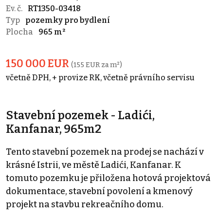
Ev. č.
RT1350-03418
Typ
pozemky pro bydlení
Plocha
965 m²
150 000 EUR
(155 EUR za m²)
včetně DPH, + provize RK, včetně právního servisu
Stavební pozemek - Ladići,
Kanfanar, 965m2
Tento stavební pozemek na prodej se nachází v
krásné Istrii, ve městě Ladići, Kanfanar. K
tomuto pozemku je přiložena hotová projektová
dokumentace, stavební povolení a kmenový
projekt na stavbu rekreačního domu.