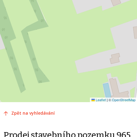
Leaflet
|
©
OpenStreetMap
Zpět na vyhledávání
Prodej stavebního pozemku 965