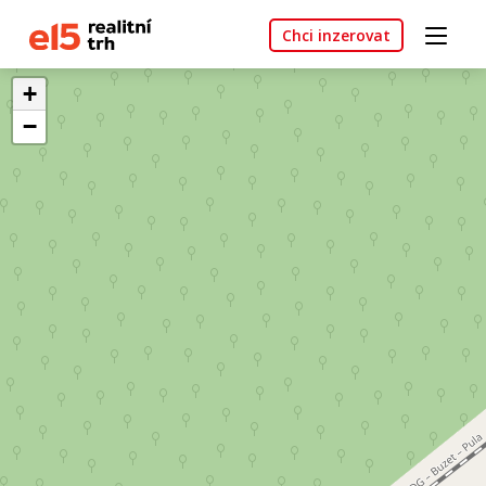
Chci inzerovat
+
−