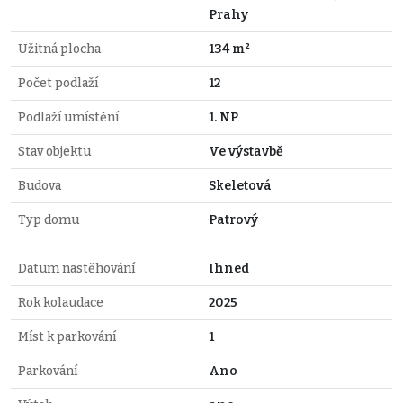
Prahy
Užitná plocha
134 m²
Počet podlaží
12
Podlaží umístění
1. NP
Stav objektu
Ve výstavbě
Budova
Skeletová
Typ domu
Patrový
Datum nastěhování
Ihned
Rok kolaudace
2025
Míst k parkování
1
Parkování
Ano