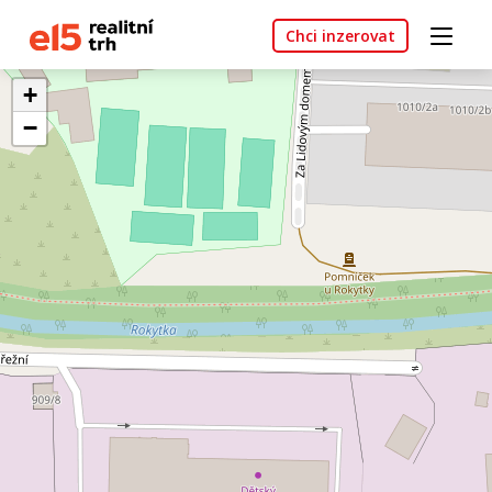
Chci inzerovat
+
−