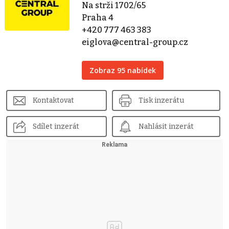
Na strži 1702/65
Praha 4
+420 777 463 383
eiglova@central-group.cz
Zobraz 95 nabídek
Kontaktovat
Tisk inzerátu
Sdílet inzerát
Nahlásit inzerát