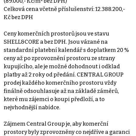
(89.000,- Kč/m² bez DPH)
Celková cena včetně příslušenství: 12.388.200,-
Kč bez DPH
Ceny komerčních prostorů jsou ve stavu
SHELL&CORE a bez DPH. Jsou vázané na
standardní platební kalendář s doplatkem 20 %
ceny až po zprovoznění prostoru ze strany
kupujícího, ale je možné dohodnout i odklad
platby až 2 roky od předání. CENTRAL GROUP
prodej každého komerčního prostoru vždy
finálně odsouhlasuje až na základě záměrů,
které mu zájemci o koupi předloží, a to
nejvhodnější nabídce.
Zájmem Central Group je, aby komerční
prostory byly zprovozněny co nejdříve a garanci