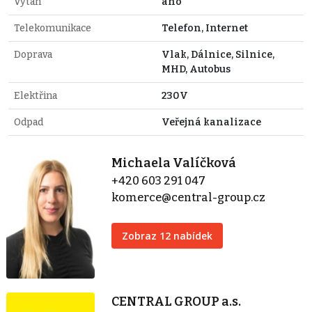
Výtah
ano
Telekomunikace
Telefon, Internet
Doprava
Vlak, Dálnice, Silnice,
MHD, Autobus
Elektřina
230V
Odpad
Veřejná kanalizace
Michaela Valíčková
+420 603 291 047
komerce@central-group.cz
Zobraz 12 nabídek
CENTRAL GROUP a.s.