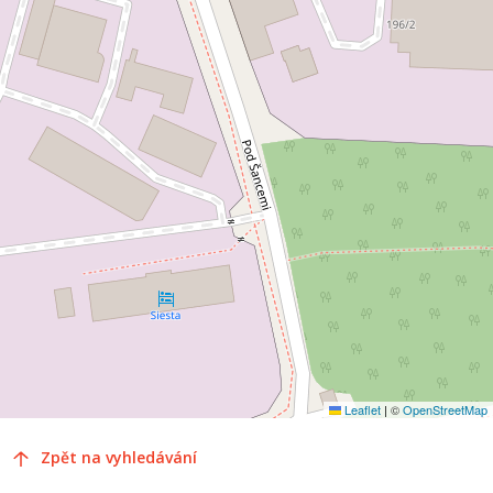
Leaflet
|
©
OpenStreetMap
Zpět na vyhledávání