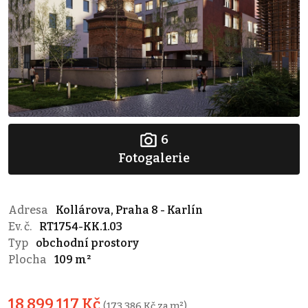
6
Fotogalerie
Adresa
Kollárova, Praha 8 - Karlín
Ev. č.
RT1754-KK.1.03
Typ
obchodní prostory
Plocha
109 m²
18 899 117 Kč
(173 386 Kč za m²)