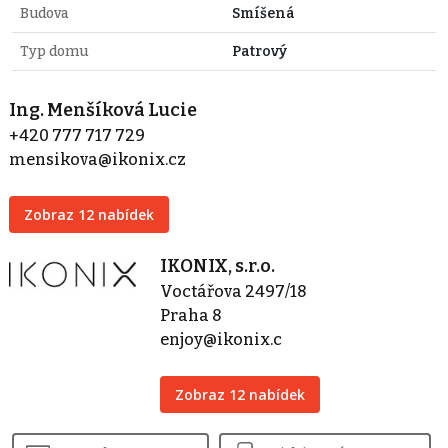
Budova
Smíšená
Typ domu
Patrový
Ing. Menšíková Lucie
+420 777 717 729
mensikova@ikonix.cz
Zobraz 12 nabídek
IKONIX, s.r.o.
Voctářova 2497/18
Praha 8
enjoy@ikonix.c
Zobraz 12 nabídek