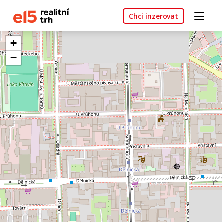
Chci inzerovat
+
−