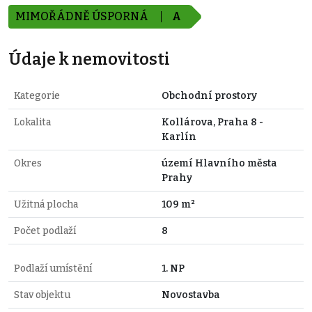
MIMOŘÁDNĚ ÚSPORNÁ
A
Údaje k nemovitosti
Kategorie
Obchodní prostory
Lokalita
Kollárova, Praha 8 -
Karlín
Okres
území Hlavního města
Prahy
Užitná plocha
109 m²
Počet podlaží
8
Podlaží umístění
1. NP
Stav objektu
Novostavba