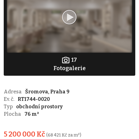
17
Fotogalerie
Adresa
Šromova, Praha 9
Ev. č.
RT1744-0020
Typ
obchodní prostory
Plocha
76 m²
5 200 000 Kč
(68 421 Kč za m²)