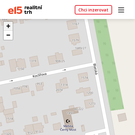
Chci inzerovat
+
−