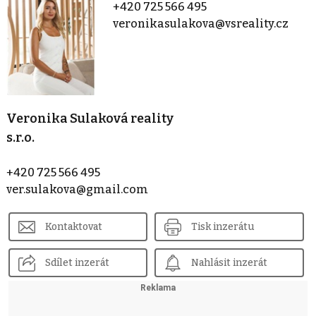
+420 725 566 495
veronikasulakova@vsreality.cz
Veronika Sulaková reality
s.r.o.
+420 725 566 495
ver.sulakova@gmail.com
Kontaktovat
Tisk inzerátu
Sdílet inzerát
Nahlásit inzerát