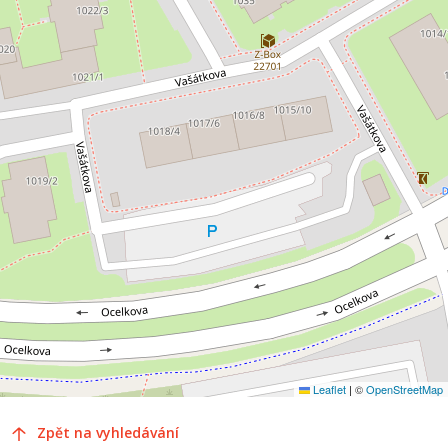
Leaflet
|
©
OpenStreetMap
Zpět na vyhledávání