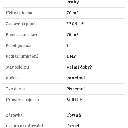
Prahy
Užitná plocha
76 m²
Zastavěná plocha
2.306 m²
Plocha kanceláří
76 m²
Počet podlaží
1
Podlaží umístění
1. NP
Stav objektu
Velmi dobrý
Budova
Panelová
Typ domu
Přízemní
Umístění objektu
Sídliště
Zástavba
Obytná
Datum nastěhování
Ihned