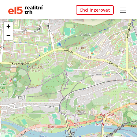
Chci inzerovat
+
−