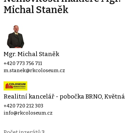
Michal Staněk
Mgr. Michal Staněk
+420 773 756 711
m.stanek@rkcoloseum.cz
Realitní kancelář - pobočka BRNO, Květná
+420 720 212 303
info@rkcoloseum.cz
Počet inzerátů
3