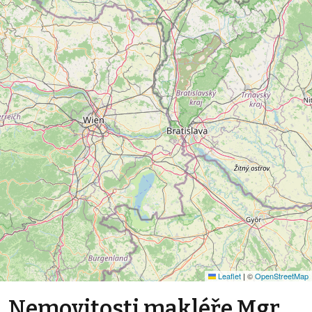
Leaflet
|
©
OpenStreetMap
Nemovitosti makléře Mgr.