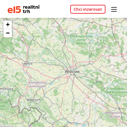
Chci inzerovat
+
−