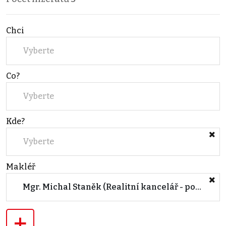
Chci
Vyberte
Co?
Vyberte
Kde?
Vyberte
Makléř
Mgr. Michal Staněk (Realitní kancelář - pobočka BRNO, Květná)
+