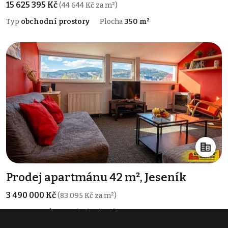
15 625 395 Kč
(44 644 Kč za m²)
Typ
obchodní prostory
Plocha
350 m²
Prodej apartmánu 42 m², Jeseník
3 490 000 Kč
(83 095 Kč za m²)
Typ
apartmány
Plocha
42 m²