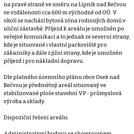
na pravé straně ve směru na Lipník nad Bečvou
ve vzdálenosti cca 600 m východně od OÚ. V
okolí se nachází bytová zóna rodinných domů v
uliční zástavbě. Příjezd k areálu je umožněn po
veřejné komunikaci a to jednak ze severní strany,
kde je situované i vlastní parkoviště pro
zákazníky a dále z jižní strany, kde je umožněn
příjezd i pro nákladní dopravu.
Dle platného územního plánu obce Osek nad
Bečvou je předmětný areál situovaný ve
stabilizované ploše stavební VP - průmyslová
výroba a sklady.
Dispoziční řešení areálu:
Administrativní budova se showroomem