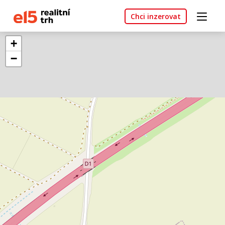
Chci inzerovat
+
−