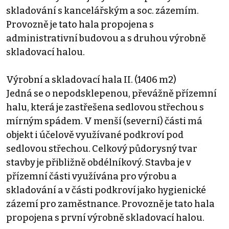
skladování s kancelářským a soc. zázemím.
Provozně je tato hala propojena s
administrativní budovou a s druhou výrobně
skladovací halou.
Výrobní a skladovací hala II. (1406 m2)
Jedná se o nepodsklepenou, převážně přízemní
halu, která je zastřešena sedlovou střechou s
mírným spádem. V menší (severní) části má
objekt i účelově využívané podkroví pod
sedlovou střechou. Celkový půdorysný tvar
stavby je přibližně obdélníkový. Stavba je v
přízemní části využívána pro výrobu a
skladování a v části podkroví jako hygienické
zázemí pro zaměstnance. Provozně je tato hala
propojena s první výrobně skladovací halou.