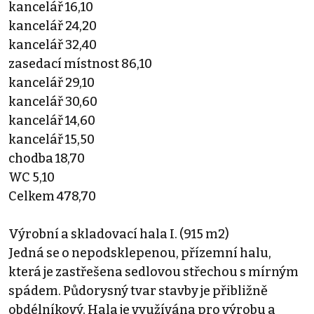
kancelář 16,10
kancelář 24,20
kancelář 32,40
zasedací místnost 86,10
kancelář 29,10
kancelář 30,60
kancelář 14,60
kancelář 15,50
chodba 18,70
WC 5,10
Celkem 478,70
Výrobní a skladovací hala I. (915 m2)
Jedná se o nepodsklepenou, přízemní halu,
která je zastřešena sedlovou střechou s mírným
spádem. Půdorysný tvar stavby je přibližně
obdélníkový. Hala je využívána pro výrobu a