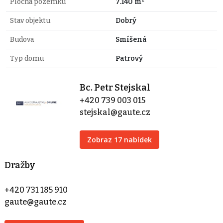
Plocha pozemku
7.140 m²
Stav objektu
Dobrý
Budova
Smíšená
Typ domu
Patrový
Bc. Petr Stejskal
+420 739 003 015
stejskal@gaute.cz
Zobraz 17 nabídek
Dražby
+420 731 185 910
gaute@gaute.cz