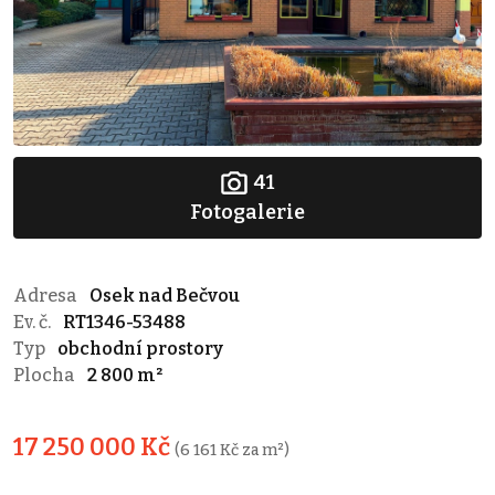
41
Fotogalerie
Adresa
Osek nad Bečvou
Ev. č.
RT1346-53488
Typ
obchodní prostory
Plocha
2 800 m²
17 250 000 Kč
(6 161 Kč za m²)