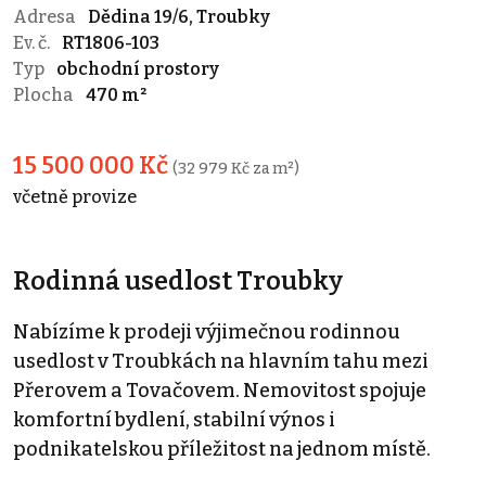
Adresa
Dědina 19/6, Troubky
Ev. č.
RT1806-103
Typ
obchodní prostory
Plocha
470 m²
15 500 000 Kč
(32 979 Kč za m²)
včetně provize
Rodinná usedlost Troubky
Nabízíme k prodeji výjimečnou rodinnou
usedlost v Troubkách na hlavním tahu mezi
Přerovem a Tovačovem. Nemovitost spojuje
komfortní bydlení, stabilní výnos i
podnikatelskou příležitost na jednom místě.