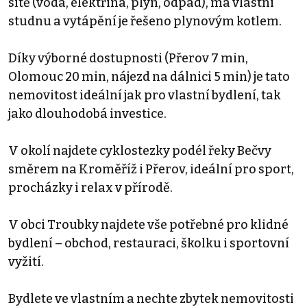
sítě (voda, elektřina, plyn, odpad), má vlastní
studnu a vytápění je řešeno plynovým kotlem.
Díky výborné dostupnosti (Přerov 7 min,
Olomouc 20 min, nájezd na dálnici 5 min) je tato
nemovitost ideální jak pro vlastní bydlení, tak
jako dlouhodobá investice.
V okolí najdete cyklostezky podél řeky Bečvy
směrem na Kroměříž i Přerov, ideální pro sport,
procházky i relax v přírodě.
V obci Troubky najdete vše potřebné pro klidné
bydlení – obchod, restauraci, školku i sportovní
vyžití.
Bydlete ve vlastním a nechte zbytek nemovitosti