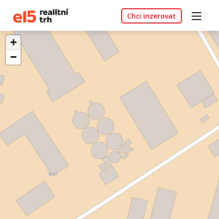
Chci inzerovat
+
−