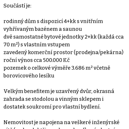
Součástí je:
rodinný dům s dispozicí 4+kk s vnitřním
vyhřívaným bazénem a saunou
dvě samostatné bytové jednotky 2+kk (každá cca
70 m²) s vlastním vstupem
zavedený komerční prostor (prodejna/pekárna)
roční výnos cca 500.000 Kč
pozemek o celkové výměře 3.686 m² včetně
borovicového lesíku
Velkým benefitem je uzavřený dvůr, okrasná
zahrada se stodolou a vinným sklepem i
dostatek soukromí pro vlastní bydlení.
Nemovitost je napojena na veškeré inženýrské