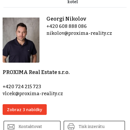
kotel
Georgi Nikolov
+420 608 888 086
nikolov@proxima-reality.cz
PROXIMA Real Estate s.r.o.
+420 724 215 723
vlcek@proxima-reality.cz
Zobraz 3 nabídky
Kontaktovat
Tisk inzerátu