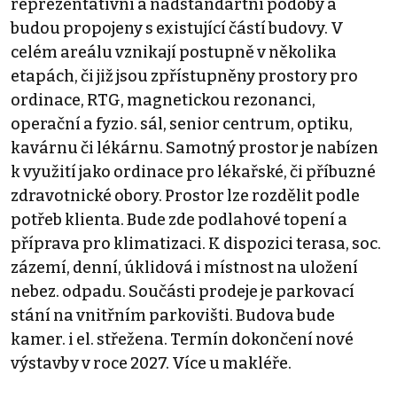
reprezentativní a nadstandartní podoby a
budou propojeny s existující částí budovy. V
celém areálu vznikají postupně v několika
etapách, či již jsou zpřístupněny prostory pro
ordinace, RTG, magnetickou rezonanci,
operační a fyzio. sál, senior centrum, optiku,
kavárnu či lékárnu. Samotný prostor je nabízen
k využití jako ordinace pro lékařské, či příbuzné
zdravotnické obory. Prostor lze rozdělit podle
potřeb klienta. Bude zde podlahové topení a
příprava pro klimatizaci. K dispozici terasa, soc.
zázemí, denní, úklidová i místnost na uložení
nebez. odpadu. Součásti prodeje je parkovací
stání na vnitřním parkovišti. Budova bude
kamer. i el. střežena. Termín dokončení nové
výstavby v roce 2027. Více u makléře.