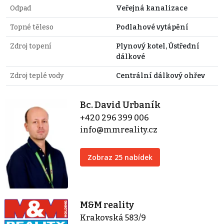
Odpad
Veřejná kanalizace
Topné těleso
Podlahové vytápění
Zdroj topení
Plynový kotel, Ústřední
dálkové
Zdroj teplé vody
Centrální dálkový ohřev
Bc. David Urbaník
+420 296 399 006
info@mmreality.cz
Zobraz 25 nabídek
M&M reality
Krakovská 583/9