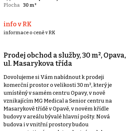
Plocha
30 m²
info v RK
informace o ceně v RK
Prodej obchod a služby, 30 m², Opava,
ul. Masarykova třída
Dovolujeme si Vám nabídnout k prodeji
komerční prostor o velikosti 30 m², který je
umístěný v samém centru Opavy, v nově
vznikajícím MG Medical a Senior centru na
Masarykově třídě v Opavě, v novém křídle
budovy v areálu bývalé hlavní pošty. Nová
budova i v vnitřní prostory budou