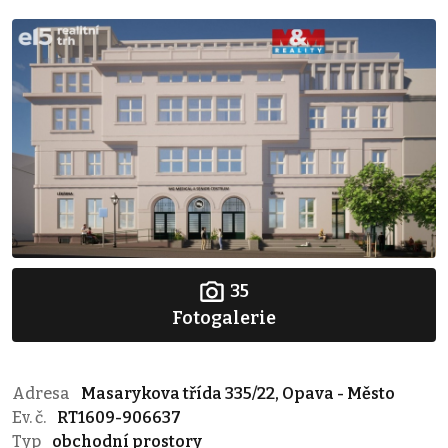
35
Fotogalerie
Adresa
Masarykova třída 335/22, Opava - Město
Ev. č.
RT1609-906637
Typ
obchodní prostory