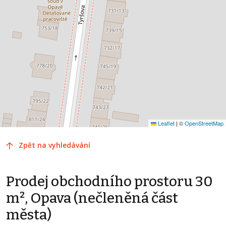
Leaflet
|
©
OpenStreetMap
Zpět na vyhledávání
Prodej obchodního prostoru 30
m², Opava (nečleněná část
města)