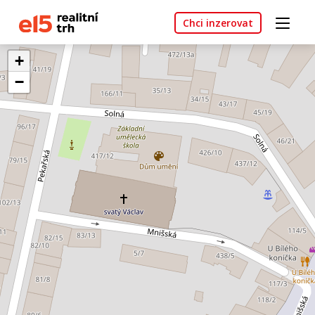
Chci inzerovat
+
−