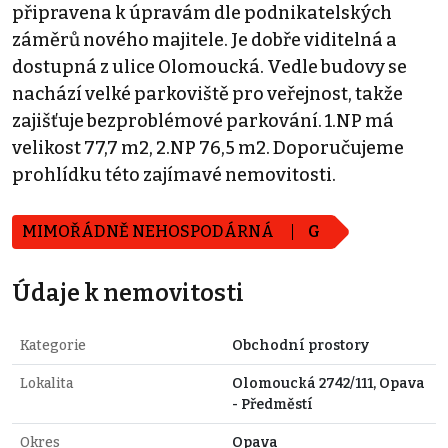
připravena k úpravám dle podnikatelských
záměrů nového majitele. Je dobře viditelná a
dostupná z ulice Olomoucká. Vedle budovy se
nachází velké parkoviště pro veřejnost, takže
zajišťuje bezproblémové parkování. 1.NP má
velikost 77,7 m2, 2.NP 76,5 m2. Doporučujeme
prohlídku této zajímavé nemovitosti.
MIMOŘÁDNĚ NEHOSPODÁRNÁ
G
Údaje k nemovitosti
Kategorie
Obchodní prostory
Lokalita
Olomoucká 2742/111, Opava
- Předměstí
Okres
Opava