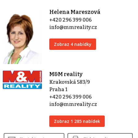
Helena Mareszová
+420 296 399 006
info@mmreality.cz
Zobraz 4 nabídky
M&M reality
Krakovská 583/9
Praha 1
+420 296 399 006
info@mmreality.cz
Zobraz 1 285 nabídek