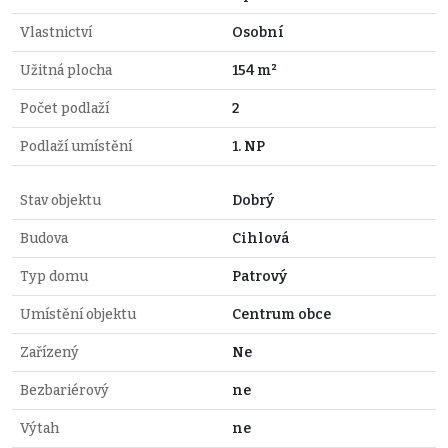
Vlastnictví
Osobní
Užitná plocha
154 m²
Počet podlaží
2
Podlaží umístění
1. NP
Stav objektu
Dobrý
Budova
Cihlová
Typ domu
Patrový
Umístění objektu
Centrum obce
Zařízený
Ne
Bezbariérový
ne
Výtah
ne