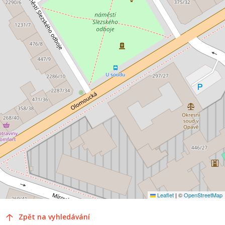
Leaflet
|
©
OpenStreetMap
Zpět na vyhledávání