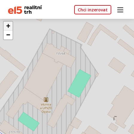
Chci inzerovat
+
−