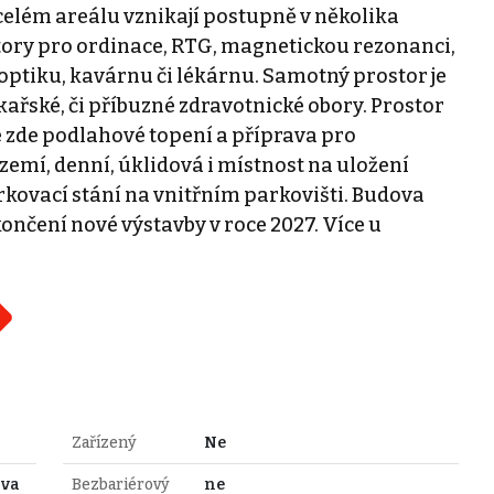
V celém areálu vznikají postupně v několika
story pro ordinace, RTG, magnetickou rezonanci,
, optiku, kavárnu či lékárnu. Samotný prostor je
kařské, či příbuzné zdravotnické obory. Prostor
de zde podlahové topení a příprava pro
zázemí, denní, úklidová i místnost na uložení
rkovací stání na vnitřním parkovišti. Budova
končení nové výstavby v roce 2027. Více u
Zařízený
Ne
ava
Bezbariérový
ne