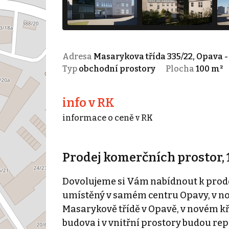
Adresa
Masarykova třída 335/22, Opava -
Typ
obchodní prostory
Plocha
100 m²
info v RK
informace o ceně v RK
Prodej komerčních prostor, 
Dovolujeme si Vám nabídnout k prodeji
umístěný v samém centru Opavy, v no
Masarykově třídě v Opavě, v novém kř
budova i v vnitřní prostory budou re