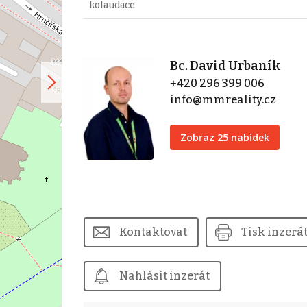
kolaudace
Bc. David Urbaník
+420 296 399 006
info@mmreality.cz
Zobraz 25 nabídek
Kontaktovat
Tisk inzerá
Nahlásit inzerát