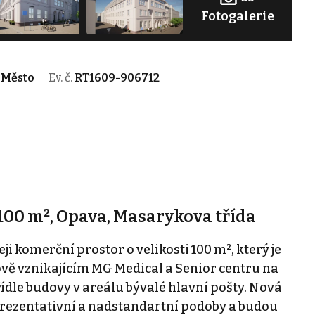
Fotogalerie
 Město
Ev. č.
RT1609-906712
100 m², Opava, Masarykova třída
 komerční prostor o velikosti 100 m², který je
vě vznikajícím MG Medical a Senior centru na
ídle budovy v areálu bývalé hlavní pošty. Nová
prezentativní a nadstandartní podoby a budou