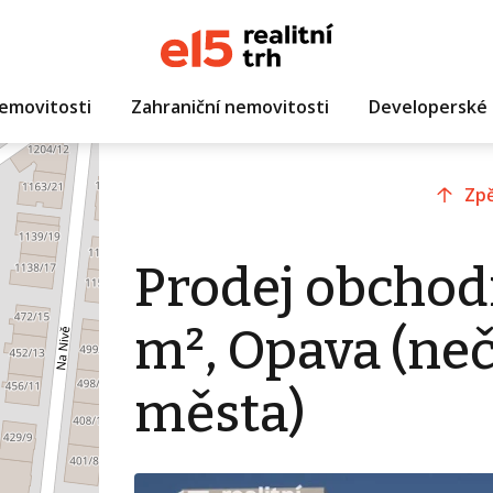
emovitosti
Zahraniční nemovitosti
Developerské 
Zpě
Prodej obchod
m², Opava (ne
města)