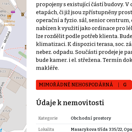
propojeny s existující částí budovy. 
etapách, či již jsou zpřístupněny pro
operační a fyzio. sál, senior centrum
nabízen k využití jako ordinace pro lé
lze rozdělit podle potřeb klienta. Bu
klimatizaci. K dispozici terasa, soc. 
nebez. odpadu. Součásti prodeje je pa
bude kamer. i el. střežena. Termín do
makléře.
MIMOŘÁDNĚ NEHOSPODÁRNÁ
G
Údaje k nemovitosti
Kategorie
Obchodní prostory
Lokalita
Masarykova třída 335/22, Op