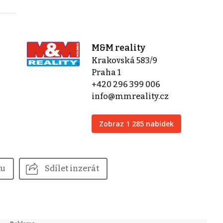
M&M reality
Krakovská 583/9
Praha 1
+420 296 399 006
info@mmreality.cz
Zobraz 1 285 nabídek
tu
Sdílet inzerát