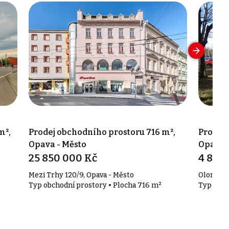
m²,
Prodej obchodního prostoru 716 m²,
Prodej 
Opava - Město
Opava (
25 850 000 Kč
4 850
Mezi Trhy 120/9, Opava - Město
Olomouck
Typ obchodní prostory • Plocha 716 m²
Typ obch