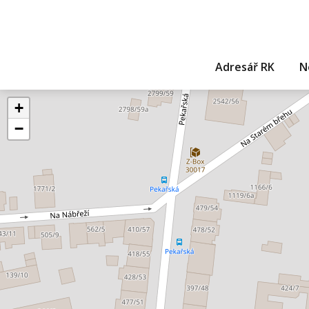
Adresář RK
N
+
−