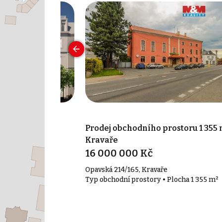
prostoru 20 m²,
Prodej obchodního prostoru 1 355 
ást města)
Kravaře
16 000 000 Kč
, Opava - Město
Opavská 214/165, Kravaře
• Plocha 20 m²
Typ obchodní prostory • Plocha 1 355 m²