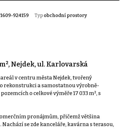
1609-924159
Typ
obchodní prostory
 m², Nejdek, ul. Karlovarská
areál v centru města Nejdek, tvořený
po rekonstrukci a samostatnou výrobně-
 pozemcích o celkové výměře 17 033 m², s
 komerčním pronájmům, přičemž většina
 Nachází se zde kanceláře, kavárna s terasou,