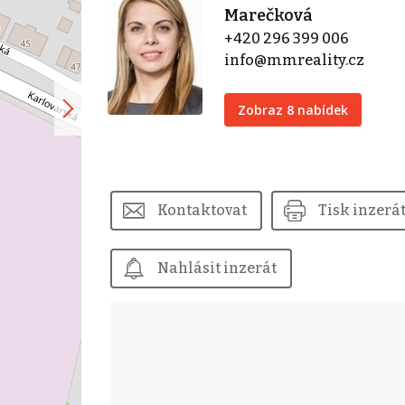
Marečková
+420 296 399 006
info@mmreality.cz
Zobraz 8 nabídek
Kontaktovat
Tisk inzerá
Nahlásit inzerát