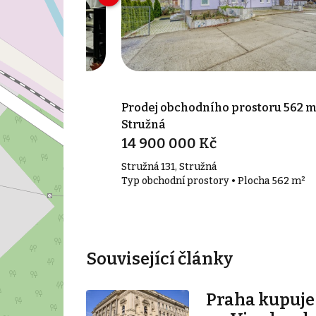
rostoru 22 m²,
Prodej obchodního prostoru 562 m
Stružná
14 900 000 Kč
Stružná 131, Stružná
• Plocha 22 m²
Typ obchodní prostory • Plocha 562 m²
Související články
Praha kupuj