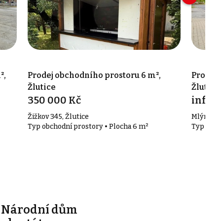
²,
Prodej obchodního prostoru 6 m²,
Prodej 
Žlutice
Žlutice
350 000 Kč
info v
Žižkov 345, Žlutice
Mlýnská 
Typ obchodní prostory • Plocha 6 m²
Typ obch
e Národní dům