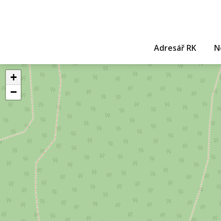
Adresář RK
N
+
−