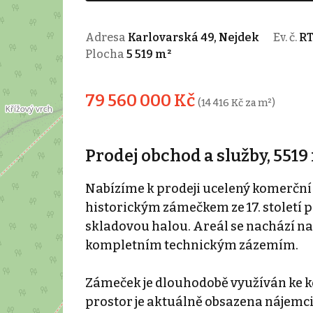
Adresa
Karlovarská 49, Nejdek
Ev. č.
RT
Plocha
5 519 m²
79 560 000 Kč
(14 416 Kč za m²)
Prodej obchod a služby, 5519
Nabízíme k prodeji ucelený komerční 
historickým zámečkem ze 17. století 
skladovou halou. Areál se nachází na
kompletním technickým zázemím.
Zámeček je dlouhodobě využíván ke
prostor je aktuálně obsazena nájemci.