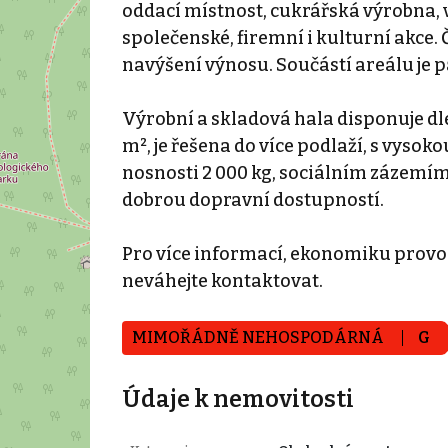
oddací místnost, cukrářská výrobna, 
společenské, firemní i kulturní akce. 
navýšení výnosu. Součástí areálu je p
Výrobní a skladová hala disponuje dl
m², je řešena do více podlaží, s vyso
nosnosti 2 000 kg, sociálním zázemí
dobrou dopravní dostupností.
Pro více informací, ekonomiku provo
neváhejte kontaktovat.
MIMOŘÁDNĚ NEHOSPODÁRNÁ
G
Údaje k nemovitosti