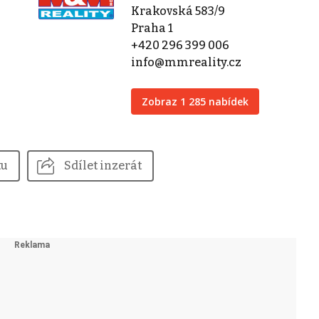
Krakovská 583/9
Praha 1
+420 296 399 006
info@mmreality.cz
Zobraz 1 285 nabídek
tu
Sdílet inzerát