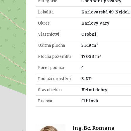
Kategorie
Obchodní prostory
Lokalita
Karlovarská 49, Nejdek
Okres
Karlovy Vary
Vlastnictví
Osobní
Užitná plocha
5.519 m²
Plocha pozemku
17.033 m²
Počet podlaží
4
Podlaží umístění
3. NP
Stav objektu
Velmi dobrý
Budova
Cihlová
Ing. Bc. Romana