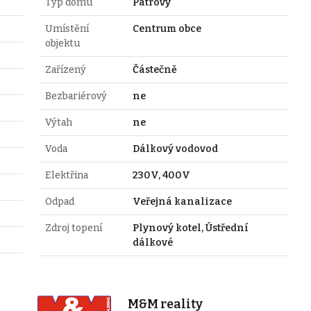
Typ domu
Patrový
Umístění
Centrum obce
objektu
Zařízený
Částečně
Bezbariérový
ne
Výtah
ne
Voda
Dálkový vodovod
Elektřina
230V, 400V
Odpad
Veřejná kanalizace
Zdroj topení
Plynový kotel, Ústřední
dálkové
M&M reality