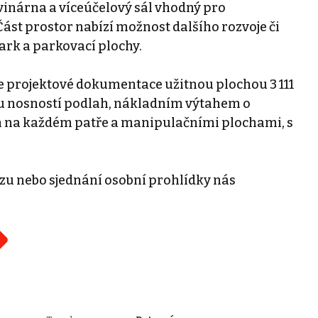
vinárna a víceúčelový sál vhodný pro
Část prostor nabízí možnost dalšího rozvoje či
ark a parkovací plochy.
e projektové dokumentace užitnou plochou 3 111
kou nosností podlah, nákladním výtahem o
m na každém patře a manipulačními plochami, s
zu nebo sjednání osobní prohlídky nás