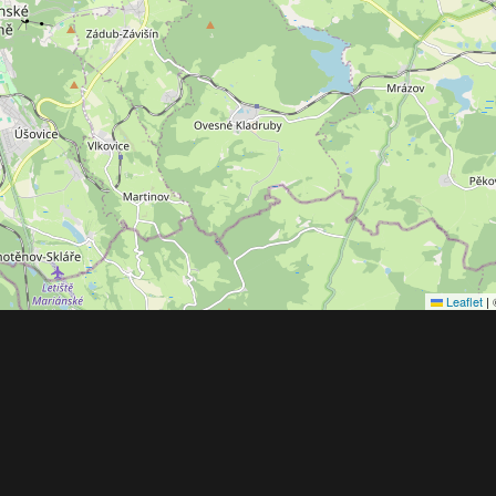
Leaflet
|
Obchodní 