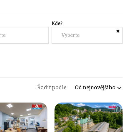
Kde?
rte
Vyberte
Řadit podle:
Od nejnovějšího