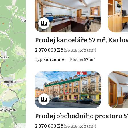
Prodej kanceláře 57 m², Karlo
2 070 000 Kč
(36 316 Kč za m²)
Typ
kanceláře
Plocha
57 m²
Prodej obchodního prostoru 5
2 070 000 Kč
(36 316 Kč za m²)