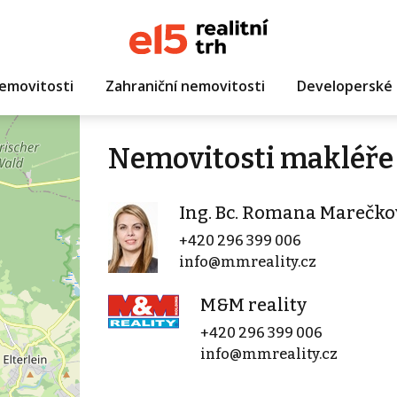
emovitosti
Zahraniční nemovitosti
Developerské 
Nemovitosti makléře
Ing. Bc. Romana Marečko
+420 296 399 006
info@mmreality.cz
M&M reality
+420 296 399 006
info@mmreality.cz