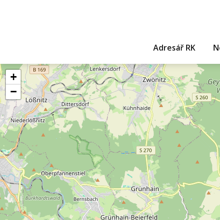
Adresář RK
N
+
−