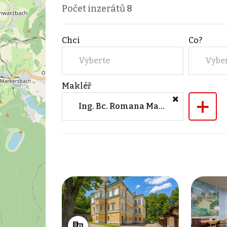
Počet inzerátů
8
Chci
Co?
Vyberte
Vybe
Makléř
+
Ing. Bc. Romana Marečková (M&M reality)