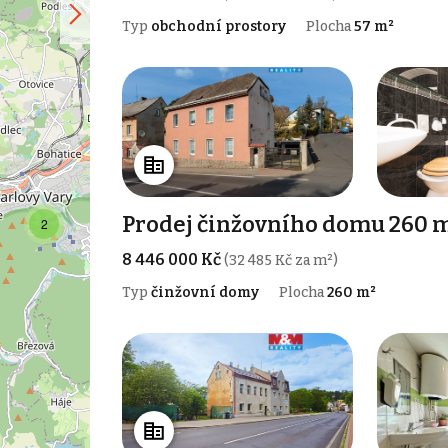
Typ
obchodní prostory
Plocha
57 m²
Prodej činžovního domu 260 m
2
8 446 000 Kč
(32 485 Kč za m²)
Typ
činžovní domy
Plocha
260 m²