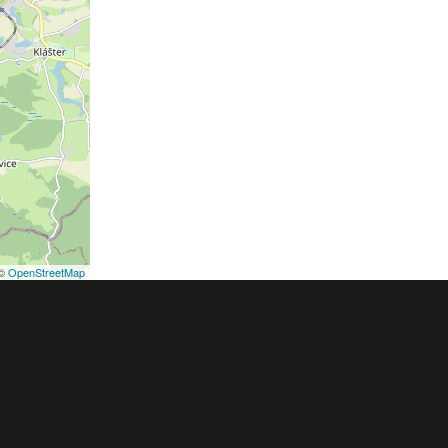
©
OpenStreetMap
podmínky
Pravidla inzerce
Ceník
Registrace