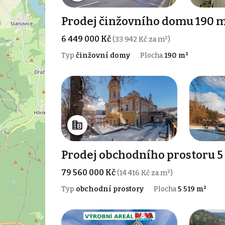
Prodej činžovního domu 190 m
6 449 000 Kč
(33 942 Kč za m²)
Typ
činžovní domy
Plocha
190 m²
Prodej obchodního prostoru 5 
79 560 000 Kč
(14 416 Kč za m²)
Typ
obchodní prostory
Plocha
5 519 m²