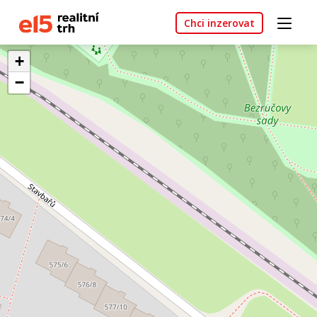
Chci inzerovat
+
−