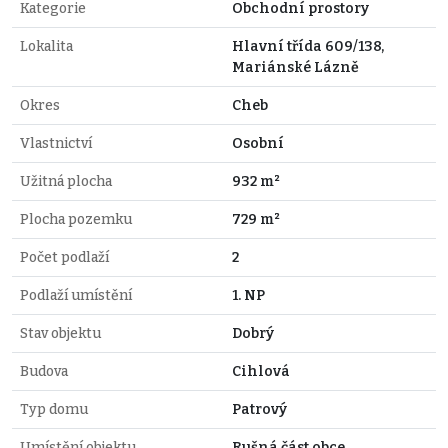
Kategorie
Obchodní prostory
Lokalita
Hlavní třída 609/138,
Mariánské Lázně
Okres
Cheb
Vlastnictví
Osobní
Užitná plocha
932 m²
Plocha pozemku
729 m²
Počet podlaží
2
Podlaží umístění
1. NP
Stav objektu
Dobrý
Budova
Cihlová
Typ domu
Patrový
Umístění objektu
Rušná část obce