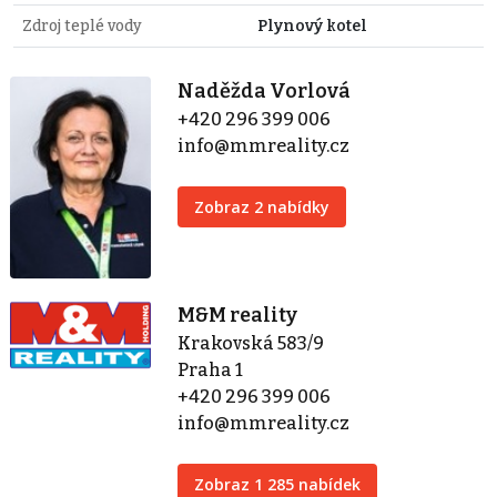
Zdroj teplé vody
Plynový kotel
Naděžda Vorlová
+420 296 399 006
info@mmreality.cz
Zobraz 2 nabídky
M&M reality
Krakovská 583/9
Praha 1
+420 296 399 006
info@mmreality.cz
Zobraz 1 285 nabídek