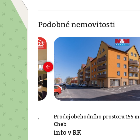
Podobné nemovitosti
rostoru 150 m²,
Prodej obchodního prostoru 155 m
Cheb
info v RK