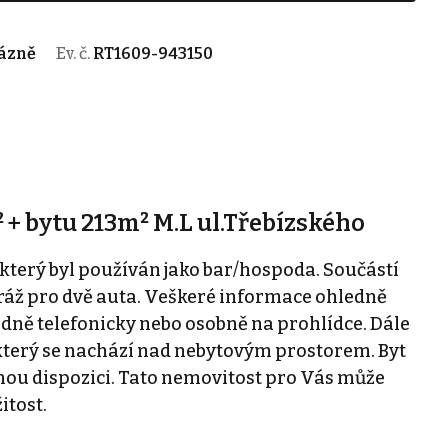
Lázně
Ev. č.
RT1609-943150
 + bytu 213m² M.L ul.Třebízského
 který byl používán jako bar/hospoda. Součástí
ráž pro dvě auta. Veškeré informace ohledně
ně telefonicky nebo osobně na prohlídce. Dále
, který se nachází nad nebytovým prostorem. Byt
rnou dispozici. Tato nemovitost pro Vás může
itost.