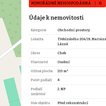
MIMOŘÁDNĚ NEHOSPODÁRNÁ
G
Údaje k nemovitosti
Kategorie
Obchodní prostory
Lokalita
Třebízského 206/19, Marián
Lázně
Okres
Cheb
Vlastnictví
Osobní
Užitná plocha
213 m²
Počet podlaží
4
Podlaží
2. NP
umístění
Stav objektu
Před rekonstrukcí