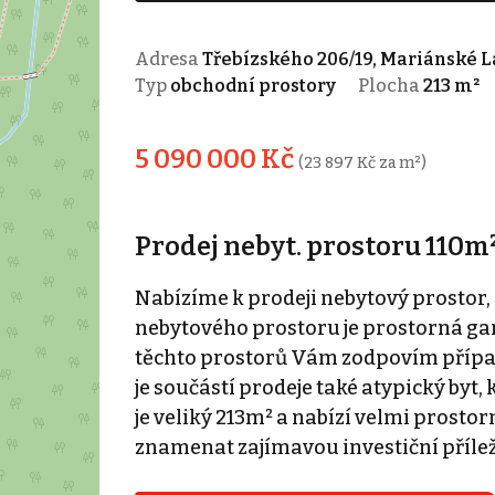
Adresa
Třebízského 206/19, Mariánské 
Typ
obchodní prostory
Plocha
213 m²
5 090 000 Kč
(23 897 Kč za m²)
Prodej nebyt. prostoru 110m²
Nabízíme k prodeji nebytový prostor,
nebytového prostoru je prostorná ga
těchto prostorů Vám zodpovím případ
je součástí prodeje také atypický byt
je veliký 213m² a nabízí velmi prosto
znamenat zajímavou investiční přílež