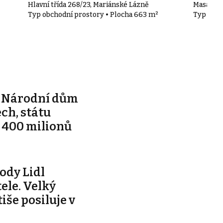
Hlavní třída 268/23, Mariánské Lázně
Masaryko
Typ obchodní prostory • Plocha 663 m²
Typ obch
e Národní dům
ch, státu
 400 milionů
ody Lidl
ele. Velký
tiše posiluje v