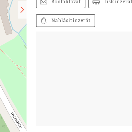
Kontaktovat
Tisk inzerá
Nahlásit inzerát