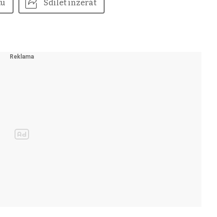
tu
Sdílet inzerát