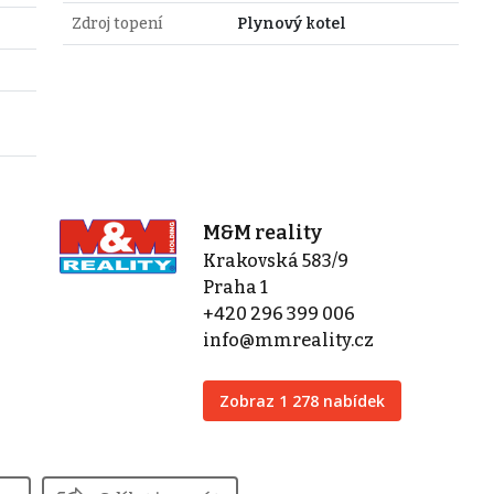
Zdroj topení
Plynový kotel
M&M reality
Krakovská 583/9
Praha 1
+420 296 399 006
info@mmreality.cz
Zobraz 1 278 nabídek