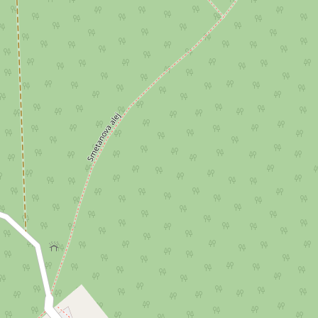
 třída 613/120, Mariánské Lázně
Poštovní 734/7a, Mariá
chodní prostory • Plocha 941 m²
Typ obchodní prostory 