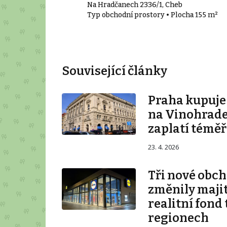
nské Lázně
Na Hradčanech 2336/1, Cheb
• Plocha 150 m²
Typ obchodní prostory • Plocha 155 m²
Související články
Praha kupuj
na Vinohrade
zaplatí téměř
23. 4. 2026
Tři nové obch
změnily majit
realitní fond 
regionech