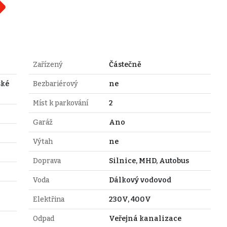
Zařízený
Částečně
ské
Bezbariérový
ne
Míst k parkování
2
Garáž
Ano
Výtah
ne
Doprava
Silnice, MHD, Autobus
Voda
Dálkový vodovod
Elektřina
230V, 400V
Odpad
Veřejná kanalizace