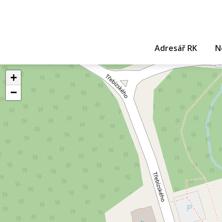
Adresář RK
N
+
−