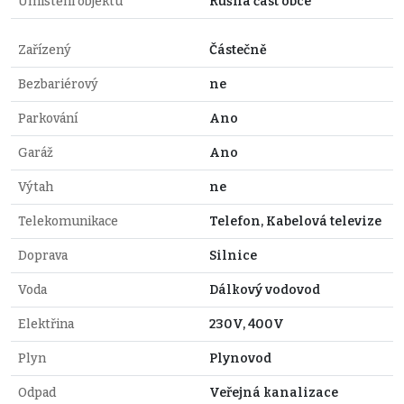
Umístění objektu
Rušná část obce
Zařízený
Částečně
Bezbariérový
ne
Parkování
Ano
Garáž
Ano
Výtah
ne
Telekomunikace
Telefon, Kabelová televize
Doprava
Silnice
Voda
Dálkový vodovod
Elektřina
230V, 400V
Plyn
Plynovod
Odpad
Veřejná kanalizace