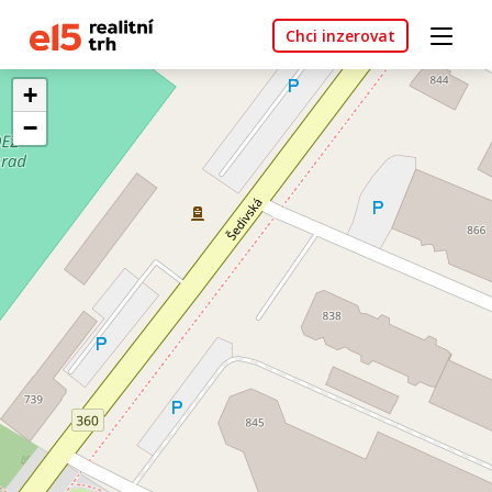
Chci inzerovat
+
−