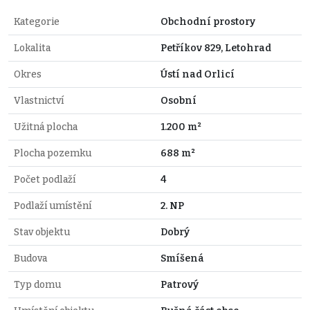
Kategorie
Obchodní prostory
Lokalita
Petříkov 829, Letohrad
Okres
Ústí nad Orlicí
Vlastnictví
Osobní
Užitná plocha
1.200 m²
Plocha pozemku
688 m²
Počet podlaží
4
Podlaží umístění
2. NP
Stav objektu
Dobrý
Budova
Smíšená
Typ domu
Patrový