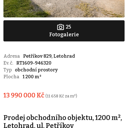
25
Fotogalerie
Adresa
Petříkov 829, Letohrad
Ev. č.
RT1609-946320
Typ
obchodní prostory
Plocha
1 200 m²
13 990 000 Kč
(11 658 Kč za m²)
Prodej obchodního objektu, 1200 m²,
Letohrad, ul. Petříkov