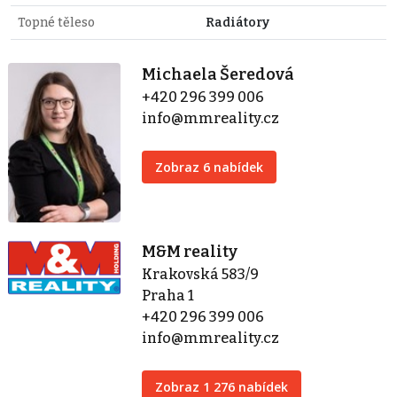
Topné těleso
Radiátory
Michaela Šeredová
+420 296 399 006
info@mmreality.cz
Zobraz 6 nabídek
M&M reality
Krakovská 583/9
Praha 1
+420 296 399 006
info@mmreality.cz
Zobraz 1 276 nabídek