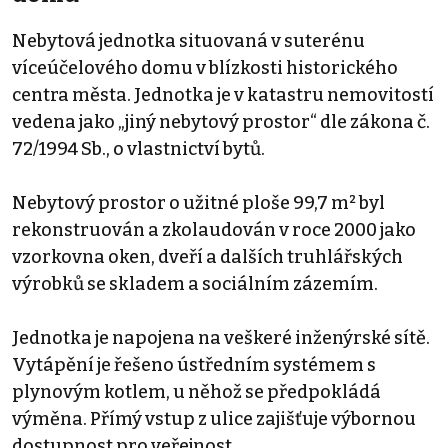
Nebytová jednotka situovaná v suterénu
víceúčelového domu v blízkosti historického
centra města. Jednotka je v katastru nemovitostí
vedena jako „jiný nebytový prostor“ dle zákona č.
72/1994 Sb., o vlastnictví bytů.
Nebytový prostor o užitné ploše 99,7 m² byl
rekonstruován a zkolaudován v roce 2000 jako
vzorkovna oken, dveří a dalších truhlářských
výrobků se skladem a sociálním zázemím.
Jednotka je napojena na veškeré inženýrské sítě.
Vytápění je řešeno ústředním systémem s
plynovým kotlem, u něhož se předpokládá
výměna. Přímý vstup z ulice zajišťuje výbornou
dostupnost pro veřejnost.