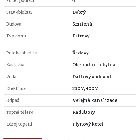
Počet podlaží
4
Stav objektu
Dobrý
Budova
Smíšená
Typ domu
Patrový
Poloha objektu
Řadový
Zástavba
Obchodní a obytná
Voda
Dálkový vodovod
Elektřina
230V, 400V
Odpad
Veřejná kanalizace
Topné těleso
Radiátory
Zdroj topení
Plynový kotel