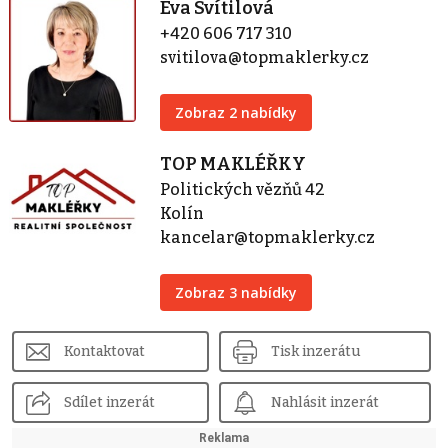
Eva Svítilová
+420 606 717 310
svitilova@topmaklerky.cz
Zobraz 2 nabídky
TOP MAKLÉŘKY
Politických vězňů 42
Kolín
kancelar@topmaklerky.cz
Zobraz 3 nabídky
Kontaktovat
Tisk inzerátu
Sdílet inzerát
Nahlásit inzerát