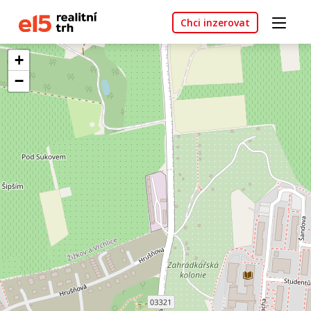
Chci inzerovat
+
−