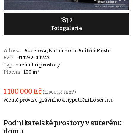
7
Fotogalerie
Adresa
Vocelova, Kutná Hora-Vnitřní Město
Ev. č.
RT1232-00243
Typ
obchodní prostory
Plocha
100 m²
1 180 000 Kč
(11 800 Kč za m²)
včetně provize, právního a hypotečního servisu
Podnikatelské prostory v suterénu
domu