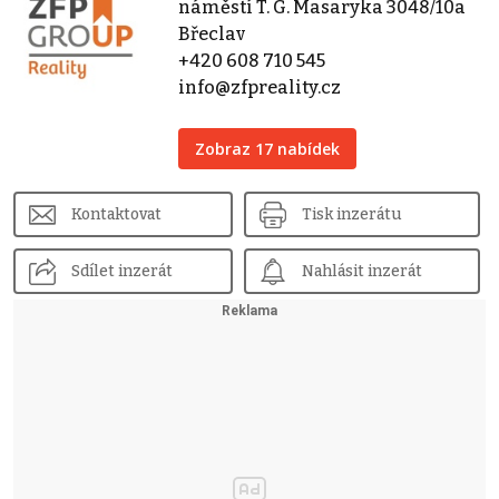
náměstí T. G. Masaryka 3048/10a
Břeclav
+420 608 710 545
info@zfpreality.cz
Zobraz 17 nabídek
Kontaktovat
Tisk inzerátu
Sdílet inzerát
Nahlásit inzerát