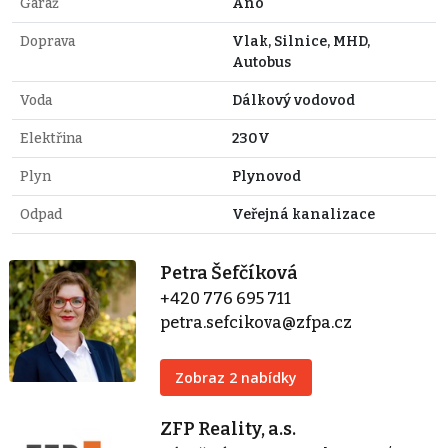
Garáž
Ano
Doprava
Vlak, Silnice, MHD,
Autobus
Voda
Dálkový vodovod
Elektřina
230V
Plyn
Plynovod
Odpad
Veřejná kanalizace
Petra Šefčíková
+420 776 695 711
petra.sefcikova@zfpa.cz
Zobraz 2 nabídky
ZFP Reality, a.s.