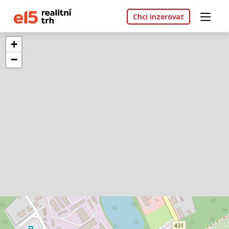
Chci inzerovat
+
−