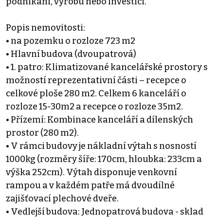
podnikání, výrobu nebo investici.
Popis nemovitosti:
• na pozemku o rozloze 723 m2
• Hlavní budova (dvoupatrová)
• 1. patro: Klimatizované kancelářské prostory s
možností reprezentativní části – recepce o
celkové ploše 280 m2. Celkem 6 kanceláří o
rozloze 15-30m2 a recepce o rozloze 35m2.
• Přízemí: Kombinace kanceláří a dílenských
prostor (280 m2).
• V rámci budovy je nákladní výtah s nosností
1000kg (rozměry šíře: 170cm, hloubka: 233cm a
výška 252cm). Výtah disponuje venkovní
rampou a v každém patře má dvoudílné
zajišťovací plechové dveře.
• Vedlejší budova: Jednopatrová budova - sklad