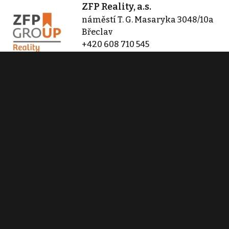
ZFP Reality, a.s.
náměstí T. G. Masaryka 3048/10a
Břeclav
+420 608 710 545
info@zfpreality.cz
Zobraz 16 nabídek
Kontaktovat
Tisk inzerátu
Sdílet inzerát
Nahlásit inzerát