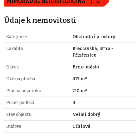
MIMOŘÁDNĚ NEHOSPODÁRNÁ
G
Údaje k nemovitosti
Kategorie
Obchodní prostory
Lokalita
Břeclavská, Brno -
Přízřenice
Okres
Brno-město
Užitná plocha
417 m²
Plocha pozemku
210 m²
Počet podlaží
3
Stav objektu
Velmi dobrý
Budova
Cihlová