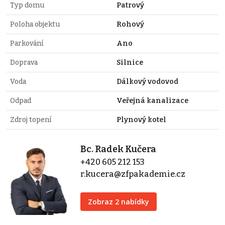
Typ domu
Patrový
Poloha objektu
Rohový
Parkování
Ano
Doprava
Silnice
Voda
Dálkový vodovod
Odpad
Veřejná kanalizace
Zdroj topení
Plynový kotel
Bc. Radek Kučera
+420 605 212 153
r.kucera@zfpakademie.cz
Zobraz 2 nabídky