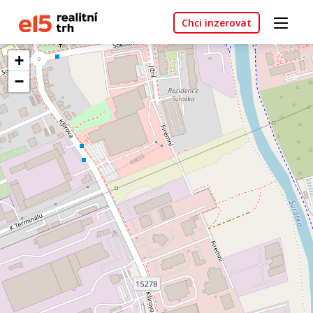
Chci inzerovat
+
−