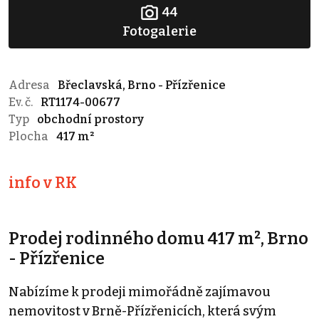
44
Fotogalerie
Adresa
Břeclavská, Brno - Přízřenice
Ev. č.
RT1174-00677
Typ
obchodní prostory
Plocha
417 m²
info v RK
Prodej rodinného domu 417 m², Brno
- Přízřenice
Nabízíme k prodeji mimořádně zajímavou
nemovitost v Brně-Přízřenicích, která svým