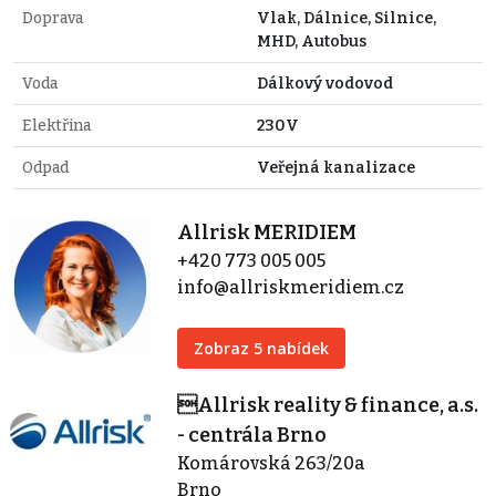
Doprava
Vlak, Dálnice, Silnice,
MHD, Autobus
Voda
Dálkový vodovod
Elektřina
230V
Odpad
Veřejná kanalizace
Allrisk MERIDIEM
+420 773 005 005
info@allriskmeridiem.cz
Zobraz 5 nabídek
Allrisk reality & finance, a.s.
- centrála Brno
Komárovská 263/20a
Brno