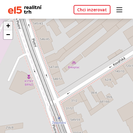
Chci inzerovat
+
−