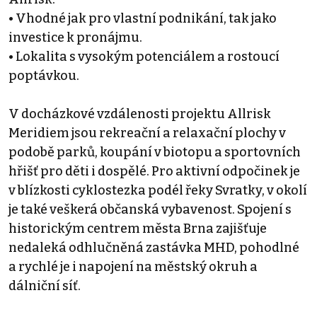
• Vhodné jak pro vlastní podnikání, tak jako
investice k pronájmu.
• Lokalita s vysokým potenciálem a rostoucí
poptávkou.
V docházkové vzdálenosti projektu Allrisk
Meridiem jsou rekreační a relaxační plochy v
podobě parků, koupání v biotopu a sportovních
hřišť pro děti i dospělé. Pro aktivní odpočinek je
v blízkosti cyklostezka podél řeky Svratky, v okolí
je také veškerá občanská vybavenost. Spojení s
historickým centrem města Brna zajišťuje
nedaleká odhlučněná zastávka MHD, pohodlné
a rychlé je i napojení na městský okruh a
dálniční síť.