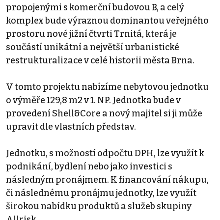
propojenými s komerční budovou B, a celý
komplex bude výraznou dominantou veřejného
prostoru nové jižní čtvrti Trnitá, která je
součástí unikátní a největší urbanistické
restrukturalizace v celé historii města Brna.
V tomto projektu nabízíme nebytovou jednotku
o výměře 129,8 m2 v 1. NP. Jednotka bude v
provedení Shell&Core a nový majitel si ji může
upravit dle vlastních představ.
Jednotku, s možností odpočtu DPH, lze využít k
podnikání, bydlení nebo jako investici s
následným pronájmem. K financování nákupu,
či následnému pronájmu jednotky, lze využít
širokou nabídku produktů a služeb skupiny
Allrisk.