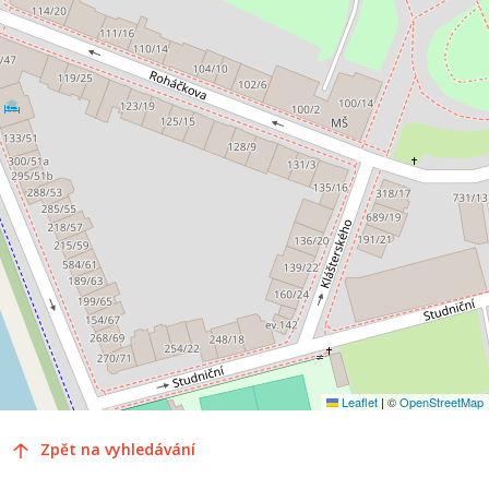
Leaflet
|
©
OpenStreetMap
Zpět na vyhledávání