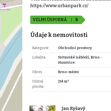
https://www.urbanpark.cz/
VELMI ÚSPORNÁ
B
Údaje k nemovitosti
Kategorie
Obchodní prostory
Lokalita
Svitavské nábřeží, Brno -
Husovice
Okres
Brno-město
Užitná
214 m²
plocha
Jan Ryšavý