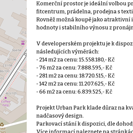
Komerční prostor je ideální volbou pr
fitcentrum, prádelna, prodejna s texti
Rovněž možná koupě jako atraktivní in
hodnoty i stabilního výnosu z pronáj
V developerském projektu je k dispoz
následujících výměrách:
- 214 m2 za cenu: 15.558.180,- Kč
- 76 m2 za cenu: 7.888.595,- Kč
- 281 m2 za cenu: 18.720.515,- Kč
- 142 m2 za cenu: 11.207.625,- Kč
- 66 m2 za cenu: 6.839.525,- Kč
Projekt Urban Park klade důraz na kv
nadčasový design.
Parkovací stání k dispozici, dle dohod
Více informací naleznete na stránkác