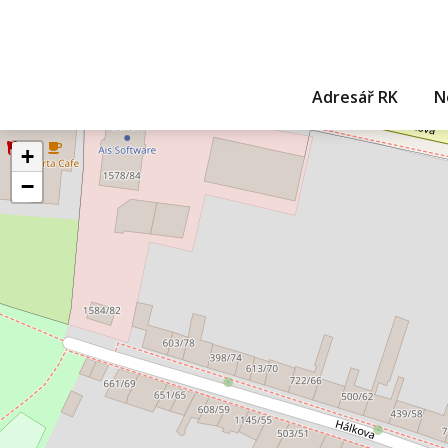
Adresář RK
N
+
−