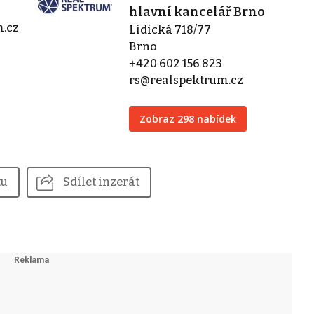
hlavní kancelář Brno
m.cz
Lidická 718/77
Brno
+420 602 156 823
rs@realspektrum.cz
Zobraz 298 nabídek
tu
Sdílet inzerát