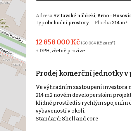
Adresa
Svitavské nábřeží, Brno - Husovi
Typ
obchodní prostory
Plocha
214 m²
12 858 000 Kč
(60 084 Kč za m²)
+ DPH, včetně provize
Prodej komerční jednotky v 
Ve výhradním zastoupení investora n
214 m2 novém developerském projektu 
klidné prostředí s rychlým spojením
vybaveností v okolí.
Standard: Shell and core