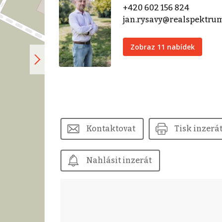
+420 602 156 824
jan.rysavy@realspektru
Zobraz 11 nabídek
Kontaktovat
Tisk inzerá
Nahlásit inzerát