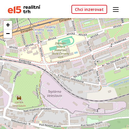
Chci inzerovat
+
−