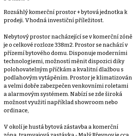
Rozsáhlý komerční prostor + bytová jednotka k
prodeji. Vhodná investiční příležitost.
Nebytový prostor nacházející se v komerční zóně
je o celkové rozloze 338m2. Prostor se nachází v
přízemí bytového domu. Disponuje moderními
technologiemi, možností měnit dispozici diky
polohovatelným příčkám a kvalitní dlažbou s
podlahovým vytápěním. Prostor je klimatizován
a velmi dobře zabezpečen venkovními roletami
a alarmovým systémem. Nabízí se zde široká
možnost využití například showroom nebo
ordinace,
V okolí je hustá bytová zástavba a komerční
zóna, tramvajová zastávka - Malý Břevnov je cca