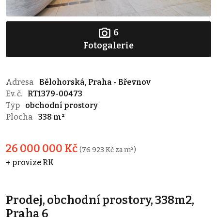
6
Fotogalerie
Adresa
Bělohorská, Praha - Břevnov
Ev. č.
RT1379-00473
Typ
obchodní prostory
Plocha
338 m²
26 000 000 Kč
(76 923 Kč za m²)
+ provize RK
Prodej, obchodní prostory, 338m2,
Praha 6