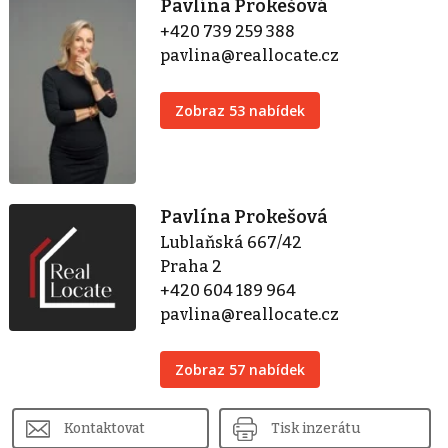
Pavlína Prokešová
+420 739 259 388
pavlina@reallocate.cz
Zobraz 53 nabídek
Pavlína Prokešová
Lublaňská 667/42
Praha 2
+420 604 189 964
pavlina@reallocate.cz
Zobraz 57 nabídek
Kontaktovat
Tisk inzerátu