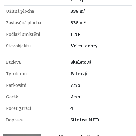
Užitná plocha
338 m²
Zastavěná plocha
338 m²
Podlaží umístění
1. NP
Stav objektu
Velmi dobrý
Budova
Skeletová
Typ domu
Patrový
Parkování
Ano
Garáž
Ano
Počet garáží
4
Doprava
Silnice, MHD