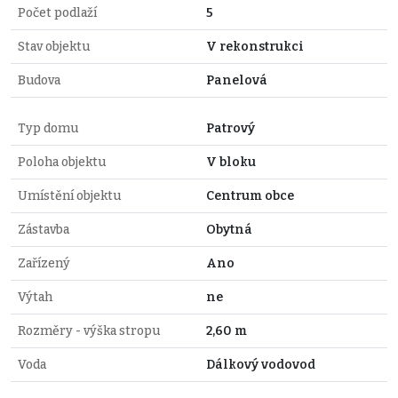
Počet podlaží
5
Stav objektu
V rekonstrukci
Budova
Panelová
Typ domu
Patrový
Poloha objektu
V bloku
Umístění objektu
Centrum obce
Zástavba
Obytná
Zařízený
Ano
Výtah
ne
Rozměry - výška stropu
2,60 m
Voda
Dálkový vodovod