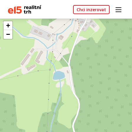
Chci inzerovat
+
−