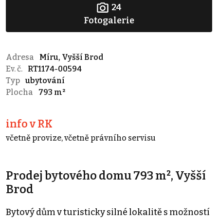
24
Fotogalerie
Adresa
Míru, Vyšší Brod
Ev. č.
RT1174-00594
Typ
ubytování
Plocha
793 m²
info v RK
včetně provize, včetně právního servisu
Prodej bytového domu 793 m², Vyšší
Brod
Bytový dům v turisticky silné lokalitě s možností