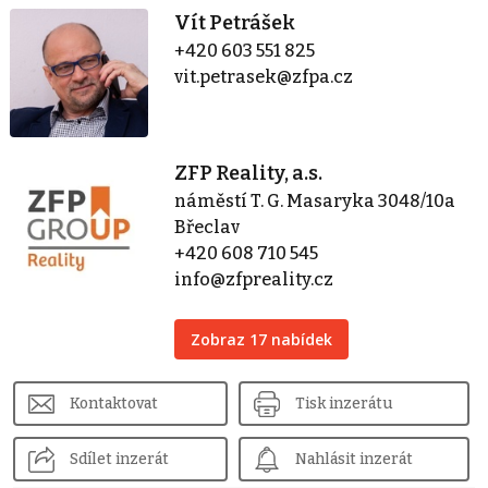
Vít Petrášek
+420 603 551 825
vit.petrasek@zfpa.cz
ZFP Reality, a.s.
náměstí T. G. Masaryka 3048/10a
Břeclav
+420 608 710 545
info@zfpreality.cz
Zobraz 17 nabídek
Kontaktovat
Tisk inzerátu
Sdílet inzerát
Nahlásit inzerát