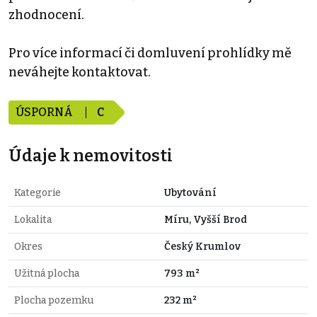
zhodnocení.
Pro více informací či domluvení prohlídky mě
neváhejte kontaktovat.
ÚSPORNÁ
C
Údaje k nemovitosti
Kategorie
Ubytování
Lokalita
Míru, Vyšší Brod
Okres
Český Krumlov
Užitná plocha
793 m²
Plocha pozemku
232 m²