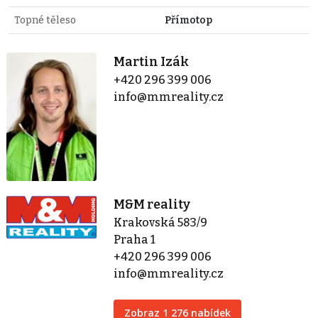
Topné těleso
Přímotop
Martin Izák
+420 296 399 006
info@mmreality.cz
M&M reality
Krakovská 583/9
Praha 1
+420 296 399 006
info@mmreality.cz
Zobraz 1 276 nabídek