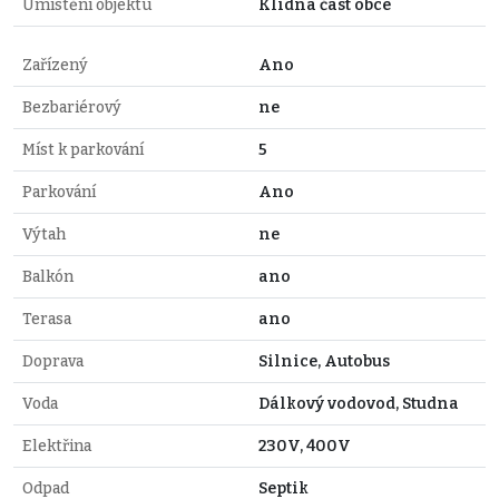
Umístění objektu
Klidná část obce
Zařízený
Ano
Bezbariérový
ne
Míst k parkování
5
Parkování
Ano
Výtah
ne
Balkón
ano
Terasa
ano
Doprava
Silnice, Autobus
Voda
Dálkový vodovod, Studna
Elektřina
230V, 400V
Odpad
Septik