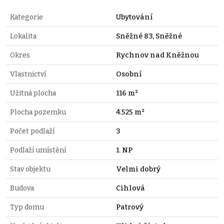
Kategorie
Ubytování
Lokalita
Sněžné 83, Sněžné
Okres
Rychnov nad Kněžnou
Vlastnictví
Osobní
Užitná plocha
116 m²
Plocha pozemku
4.525 m²
Počet podlaží
3
Podlaží umístění
1. NP
Stav objektu
Velmi dobrý
Budova
Cihlová
Typ domu
Patrový