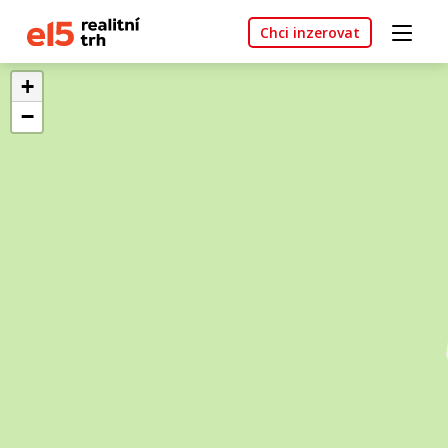
Chci inzerovat
+
−