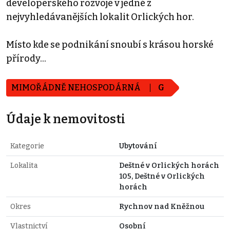
developerského rozvoje v jedné z
nejvyhledávanějších lokalit Orlických hor.
Místo kde se podnikání snoubí s krásou horské
přírody...
MIMOŘÁDNĚ NEHOSPODÁRNÁ
G
Údaje k nemovitosti
Kategorie
Ubytování
Lokalita
Deštné v Orlických horách
105, Deštné v Orlických
horách
Okres
Rychnov nad Kněžnou
Vlastnictví
Osobní