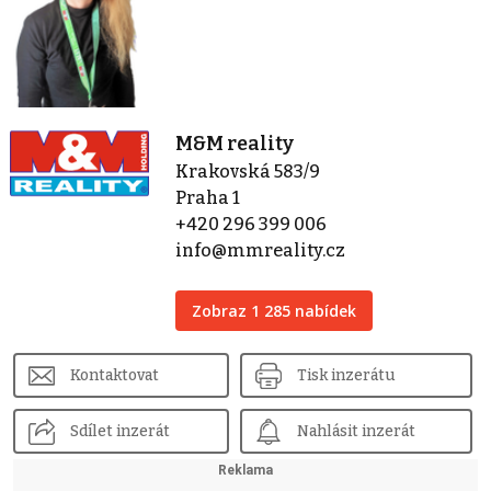
M&M reality
Krakovská 583/9
Praha 1
+420 296 399 006
info@mmreality.cz
Zobraz 1 285 nabídek
Kontaktovat
Tisk inzerátu
Sdílet inzerát
Nahlásit inzerát