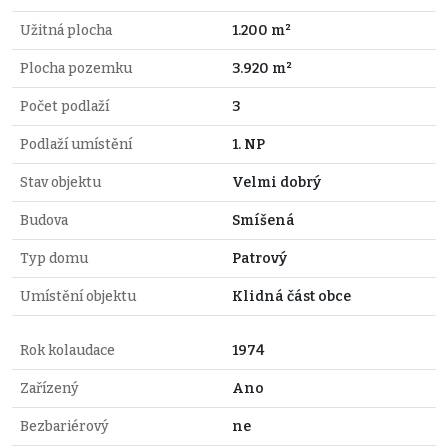
Užitná plocha
1.200 m²
Plocha pozemku
3.920 m²
Počet podlaží
3
Podlaží umístění
1. NP
Stav objektu
Velmi dobrý
Budova
Smíšená
Typ domu
Patrový
Umístění objektu
Klidná část obce
Rok kolaudace
1974
Zařízený
Ano
Bezbariérový
ne