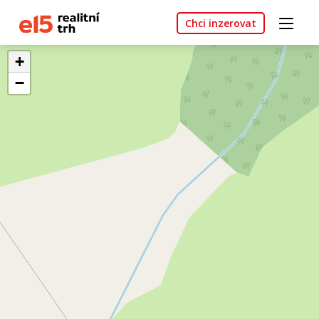
Chci inzerovat
+
−