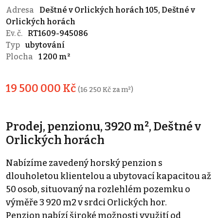
Adresa
Deštné v Orlických horách 105, Deštné v
Orlických horách
Ev. č.
RT1609-945086
Typ
ubytování
Plocha
1 200 m²
19 500 000 Kč
(16 250 Kč za m²)
Prodej, penzionu, 3920 m², Deštné v
Orlických horách
Nabízíme zavedený horský penzion s
dlouholetou klientelou a ubytovací kapacitou až
50 osob, situovaný na rozlehlém pozemku o
výměře 3 920 m2 v srdci Orlických hor.
Penzion nabízí široké možnosti využití od