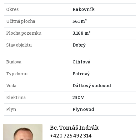
Okres
Rakovník
Užitná plocha
561 m²
Plocha pozemku
3.168 m²
Stav objektu
Dobrý
Budova
Cihlová
Typ domu
Patrový
Voda
Dálkový vodovod
Elektřina
230V
Plyn
Plynovod
Bc. Tomáš Indrák
+420 725 492 314