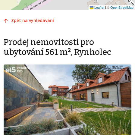
Leaflet
|
©
OpenStreetMap
Zpět na vyhledávání
Prodej nemovitosti pro
ubytování 561 m², Rynholec