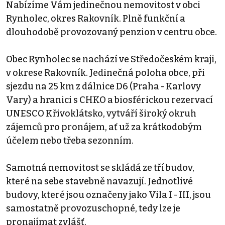
Nabízíme Vám jedinečnou nemovitost v obci
Rynholec, okres Rakovník. Plně funkční a
dlouhodobě provozovaný penzion v centru obce.
Obec Rynholec se nachází ve Středočeském kraji,
v okrese Rakovník. Jedinečná poloha obce, při
sjezdu na 25 km z dálnice D6 (Praha - Karlovy
Vary) a hranici s CHKO a biosférickou rezervací
UNESCO Křivoklátsko, vytváří široký okruh
zájemců pro pronájem, ať už za krátkodobým
účelem nebo třeba sezonním.
Samotná nemovitost se skládá ze tří budov,
které na sebe stavebně navazují. Jednotlivé
budovy, které jsou označeny jako Vila I - III, jsou
samostatně provozuschopné, tedy lze je
pronajímat zvlášť.