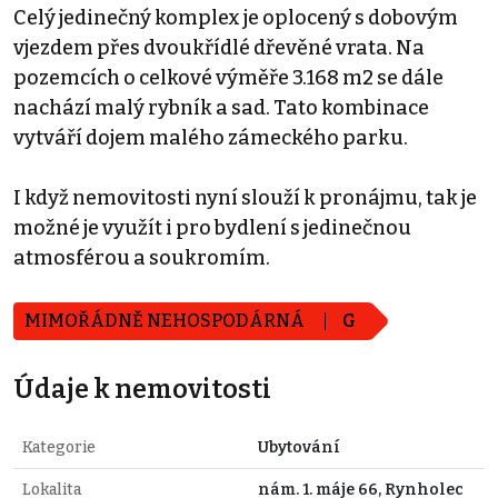
Celý jedinečný komplex je oplocený s dobovým
vjezdem přes dvoukřídlé dřevěné vrata. Na
pozemcích o celkové výměře 3.168 m2 se dále
nachází malý rybník a sad. Tato kombinace
vytváří dojem malého zámeckého parku.
I když nemovitosti nyní slouží k pronájmu, tak je
možné je využít i pro bydlení s jedinečnou
atmosférou a soukromím.
MIMOŘÁDNĚ NEHOSPODÁRNÁ
G
Údaje k nemovitosti
Kategorie
Ubytování
Lokalita
nám. 1. máje 66, Rynholec