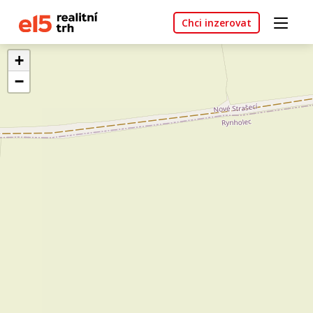
Chci inzerovat
+
−