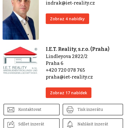
indrak@iet-reality.cz
Zobraz 4 nabídky
I.E.T. Reality, s.r.o. (Praha)
Lindleyova 2822/2
Praha 6
+420 720 078 765
praha@iet-reality.cz
Zobraz 17 nabídek
Kontaktovat
Tisk inzerátu
Sdílet inzerát
Nahlásit inzerát