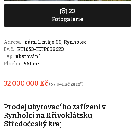
23
Fotogalerie
Adresa
nám. 1. máje 66, Rynholec
Ev. č.
RT1053-IETP838623
Typ
ubytování
Plocha
561 m²
32 000 000 Kč
(57 041 Kč za m²)
Prodej ubytovacího zařízení v
Rynholci na Křivoklátsku,
Středočeský kraj