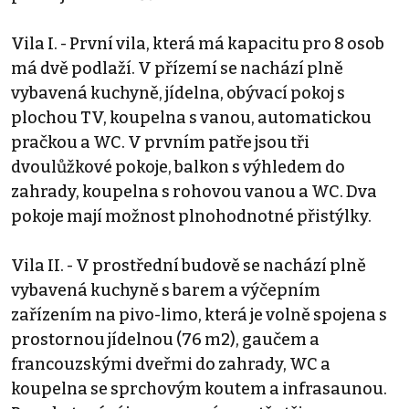
Vila I. - První vila, která má kapacitu pro 8 osob
má dvě podlaží. V přízemí se nachází plně
vybavená kuchyně, jídelna, obývací pokoj s
plochou TV, koupelna s vanou, automatickou
pračkou a WC. V prvním patře jsou tři
dvoulůžkové pokoje, balkon s výhledem do
zahrady, koupelna s rohovou vanou a WC. Dva
pokoje mají možnost plnohodnotné přistýlky.
Vila II. - V prostřední budově se nachází plně
vybavená kuchyně s barem a výčepním
zařízením na pivo-limo, která je volně spojena s
prostornou jídelnou (76 m2), gaučem a
francouzskými dveřmi do zahrady, WC a
koupelna se sprchovým koutem a infrasaunou.