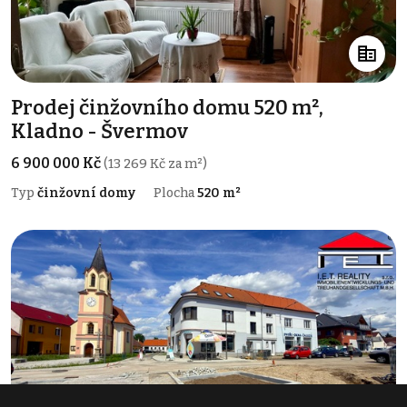
Prodej činžovního domu 520 m²,
Kladno - Švermov
6 900 000 Kč
(13 269 Kč za m²)
Typ
činžovní domy
Plocha
520 m²