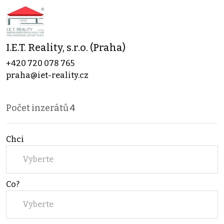
I.E.T. Reality, s.r.o. (Praha)
+420 720 078 765
praha@iet-reality.cz
Počet inzerátů
4
Chci
Vyberte
Co?
Vyberte