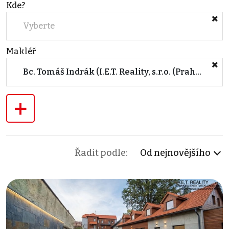
Kde?
Vyberte
Makléř
Bc. Tomáš Indrák (I.E.T. Reality, s.r.o. (Praha))
+
Řadit podle:
Od nejnovějšího