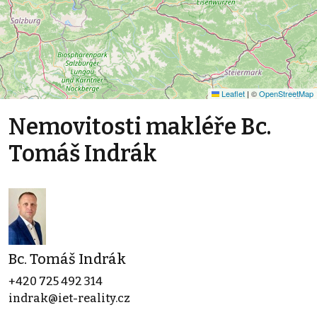
Leaflet
|
©
OpenStreetMap
Nemovitosti makléře Bc.
Tomáš Indrák
Bc. Tomáš Indrák
+420 725 492 314
indrak@iet-reality.cz