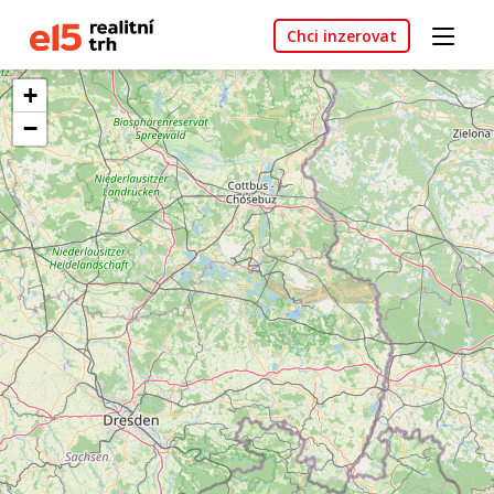
Chci inzerovat
+
−