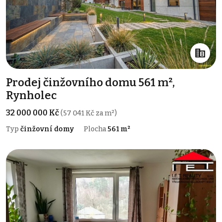
Prodej činžovního domu 561 m²,
Rynholec
32 000 000 Kč
(57 041 Kč za m²)
Typ
činžovní domy
Plocha
561 m²