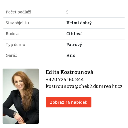
Počet podlaží
5
Stav objektu
Velmi dobrý
Budova
Cihlová
Typ domu
Patrový
Garáž
Ano
Edita Kostrounová
+420 725 160 344
kostrounova@cheb2.dumrealit.cz
Zobraz 16 nabídek