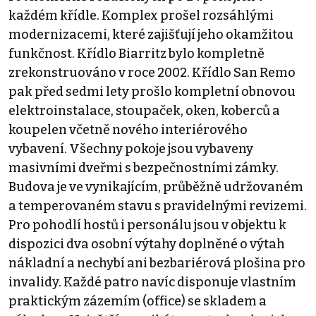
každém křídle. Komplex prošel rozsáhlými
modernizacemi, které zajišťují jeho okamžitou
funkčnost. Křídlo Biarritz bylo kompletně
zrekonstruováno v roce 2002. Křídlo San Remo
pak před sedmi lety prošlo kompletní obnovou
elektroinstalace, stoupaček, oken, koberců a
koupelen včetně nového interiérového
vybavení. Všechny pokoje jsou vybaveny
masivními dveřmi s bezpečnostními zámky.
Budova je ve vynikajícím, průběžně udržovaném
a temperovaném stavu s pravidelnými revizemi.
Pro pohodlí hostů i personálu jsou v objektu k
dispozici dva osobní výtahy doplněné o výtah
nákladní a nechybí ani bezbariérová plošina pro
invalidy. Každé patro navíc disponuje vlastním
praktickým zázemím (office) se skladem a