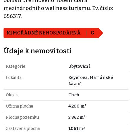
oblasti prémiového hotelnictví a
mezinárodního wellness turismu. Ev. číslo:
656317.
MIMOŘÁDNĚ NEHOSPODÁRNÁ
G
Údaje k nemovitosti
Kategorie
Ubytování
Lokalita
Zeyerova, Mariánské
Lázně
Okres
Cheb
Užitná plocha
4.200 m²
Plocha pozemku
2.862 m²
Zastavěná plocha
1.061 m²