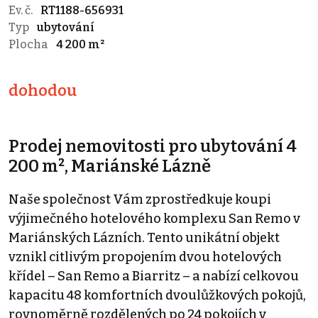
Ev. č.
RT1188-656931
Typ
ubytování
Plocha
4 200 m²
dohodou
Prodej nemovitosti pro ubytování 4
200 m², Mariánské Lázně
Naše společnost Vám zprostředkuje koupi
výjimečného hotelového komplexu San Remo v
Mariánských Lázních. Tento unikátní objekt
vznikl citlivým propojením dvou hotelových
křídel – San Remo a Biarritz – a nabízí celkovou
kapacitu 48 komfortních dvoulůžkových pokojů,
rovnoměrně rozdělených po 24 pokojích v