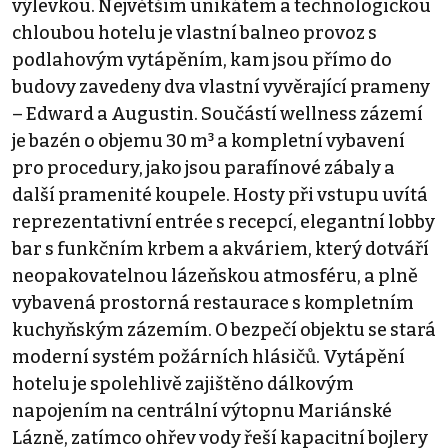
výlevkou. Největším unikátem a technologickou
chloubou hotelu je vlastní balneo provoz s
podlahovým vytápěním, kam jsou přímo do
budovy zavedeny dva vlastní vyvěrající prameny
– Edward a Augustin. Součástí wellness zázemí
je bazén o objemu 30 m³ a kompletní vybavení
pro procedury, jako jsou parafínové zábaly a
další pramenité koupele. Hosty při vstupu uvítá
reprezentativní entrée s recepcí, elegantní lobby
bar s funkčním krbem a akváriem, který dotváří
neopakovatelnou lázeňskou atmosféru, a plně
vybavená prostorná restaurace s kompletním
kuchyňským zázemím. O bezpečí objektu se stará
moderní systém požárních hlásičů. Vytápění
hotelu je spolehlivě zajištěno dálkovým
napojením na centrální výtopnu Mariánské
Lázně, zatímco ohřev vody řeší kapacitní bojlery