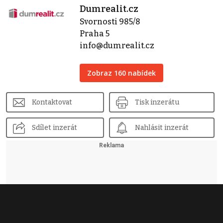
Dumrealit.cz
Svornosti 985/8
Praha 5
info@dumrealit.cz
Zobraz 160 nabídek
Kontaktovat
Tisk inzerátu
Sdílet inzerát
Nahlásit inzerát