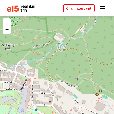
Chci inzerovat
+
−