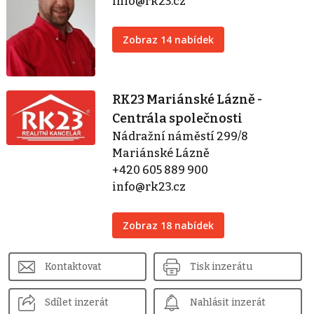
info@rk23.cz
Zobraz 14 nabídek
RK23 Mariánské Lázně -
Centrála společnosti
Nádražní náměstí 299/8
Mariánské Lázně
+420 605 889 900
info@rk23.cz
Zobraz 18 nabídek
Kontaktovat
Tisk inzerátu
Sdílet inzerát
Nahlásit inzerát