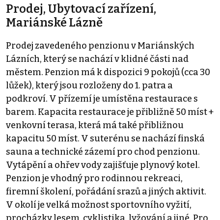
Prodej, Ubytovací zařízení,
Mariánské Lázně
Prodej zavedeného penzionu v Mariánských
Lázních, který se nachází v klidné části nad
městem. Penzion má k dispozici 9 pokojů (cca 30
lůžek), který jsou rozloženy do 1. patra a
podkroví. V přízemí je umístěna restaurace s
barem. Kapacita restaurace je přibližně 50 míst +
venkovní terasa, která má také přibližnou
kapacitu 50 míst. V suterénu se nachází finská
sauna a technické zázemí pro chod penzionu.
Vytápění a ohřev vody zajišťuje plynový kotel.
Penzion je vhodný pro rodinnou rekreaci,
firemní školení, pořádání srazů a jiných aktivit.
V okolí je velká možnost sportovního vyžití,
procházky lesem, cyklistika, lyžování a jiné. Pro