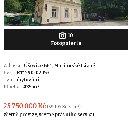
10
Fotogalerie
Adresa
Úšovice 661, Mariánské Lázně
Ev. č.
RT1390-02053
Typ
ubytování
Plocha
435 m²
25 750 000 Kč
(59 195 Kč za m²)
včetně provize, včetně právního servisu