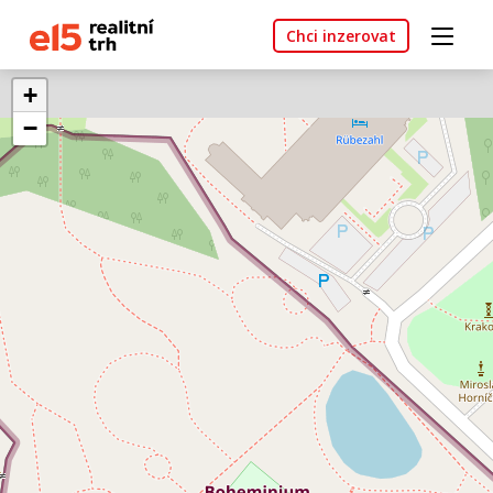
Chci inzerovat
+
−