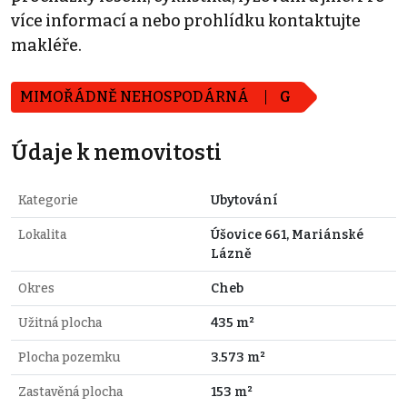
více informací a nebo prohlídku kontaktujte
makléře.
MIMOŘÁDNĚ NEHOSPODÁRNÁ
G
Údaje k nemovitosti
Kategorie
Ubytování
Lokalita
Úšovice 661, Mariánské
Lázně
Okres
Cheb
Užitná plocha
435 m²
Plocha pozemku
3.573 m²
Zastavěná plocha
153 m²