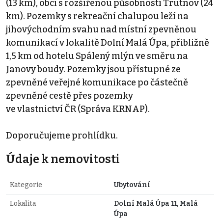
(13 km), obcí s rozšířenou působností Trutnov (24
km). Pozemky s rekreační chalupou leží na
jihovýchodním svahu nad místní zpevněnou
komunikací v lokalitě Dolní Malá Úpa, přibližně
1,5 km od hotelu Spálený mlýn ve směru na
Janovy boudy. Pozemky jsou přístupné ze
zpevněné veřejné komunikace po částečně
zpevněné cestě přes pozemky
ve vlastnictví ČR (Správa KRNAP).
Doporučujeme prohlídku.
Údaje k nemovitosti
Kategorie
Ubytování
Lokalita
Dolní Malá Úpa 11, Malá
Úpa