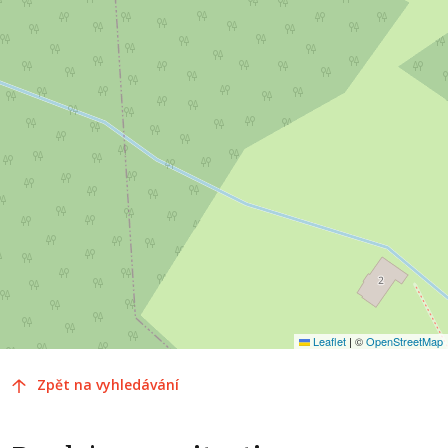
Leaflet
|
©
OpenStreetMap
Zpět na vyhledávání