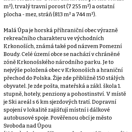
m²), trvalý travní porost (7 255 m²) a ostatní
plocha - mez, stráň (813 m² a 744 m²).
Malá Úpa je horská příhraniční obec výrazně
rekreačního charakteru ve východních
Krkonoších, známá také pod názvem Pomezní
Boudy. Celé území obce se nachází v chráněné
zóně Krkonošského národního parku. Je to
nejvýše položená obec v Krkonoších a hraniční
přechod do Polska. Žije zde přibližně 150 stálých
obyvatel. Je zde pošta, mateřská a zákl. škola 1.
stupně, hotely, penziony a pohostinství. V místě
je Ski areál s 6 km sjezdových tratí. Dopravní
spojení v lokalitě zajišťují místní i dálkové
autobusové spoje. Pověřenou obcí je město
Svoboda nad Úpou