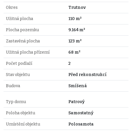
Okres
Trutnov
Užitná plocha
110 m²
Plocha pozemku
9.164 m²
Zastavěná plocha
123 m²
Užitná plocha přízemí
68 m²
Počet podlaží
2
Stav objektu
Před rekonstrukcí
Budova
Smíšená
Typ domu
Patrový
Poloha objektu
Samostatný
Umístění objektu
Polosamota