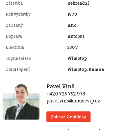
Zástavba
Rekreační
Rok výstavby
1870
Zařízený
Ano
Doprava
Autobus
Elektřina
230V
Topné těleso
Přímotop
Zdroj topení
Přímotop, Kamna
Pavel Vinš
+420 725 752 973
pavel.vins@housevip.cz
Zobraz 2 nabídky