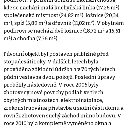
kde se nachází malá kuchyňská linka (17,26 m²),
společenská místnost (24,82 m²), ložnice (20,34
m²), spíž (5,89 m²) a dřevník (11,02 m²). V obytném
podkroví se nachází dvě ložnice (18,72 m² a 15,51
m²) a chodba (7,36 m²).
Původní objekt byl postaven přibližně před
stopadesáti roky. V dalších letech byla
prováděna základní údržba a v 70 tých letech
půdní vestavba dvou pokojů. Poslední úpravy
proběhly následovně. V roce 2005 byly
zhotoveny nové povrchy podlah ve třech
obytných místnostech, elektroinstalace,
zrekonstruována přístavba u zadní části domu a
rovněž zhotoven suchý záchod mimo budovu. V
roce 2010 byla kompletně vyměněna okna a