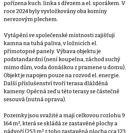
pořízena kuch. linka s dřezem a el. sporákem. V
roce 2024 byly vyvložkovány oba komíny
nerezovým plechem.
Vytápění ve společenské místnosti zajišťují
kamna na tuhá paliva, v ložnicích el.
přímotopné panely. Výbava objektu je
podstandardní (není koupelna, záchod suchý
mimo dům, voda donáškou z pramene u domu).
Objekt je napojen pouze na rozvod el. energie.
Další příslušenství tvoří terasa dlážděná
kameny. Opěrná zeď u této terasy se částečně
sesouvá (nutná oprava).
Pozemky jsou svažité a mají celkovou rozlohu 9
164 m², která se skládá ze zastavěné plochy a
nádvoří (253 m² z toho zastavěná plocha cca 123