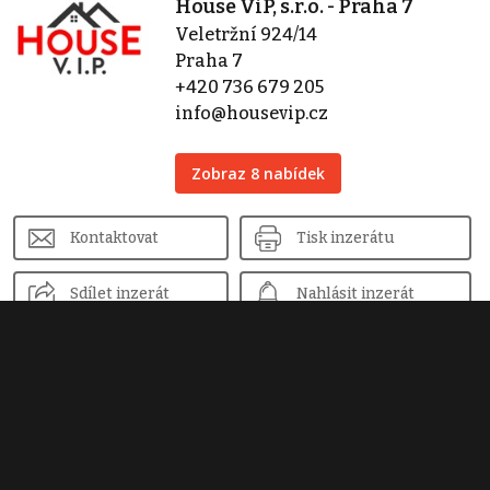
House ViP, s.r.o. - Praha 7
Veletržní 924/14
Praha 7
+420 736 679 205
info@housevip.cz
Zobraz 8 nabídek
Kontaktovat
Tisk inzerátu
Sdílet inzerát
Nahlásit inzerát