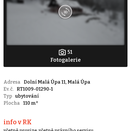
51
Fotogalerie
Adresa
Dolní Malá Úpa 11, Malá Úpa
Ev. č.
RT1009-01290-1
Typ
ubytování
Plocha
110 m²
info v RK
včetně provize, včetně právního servisu