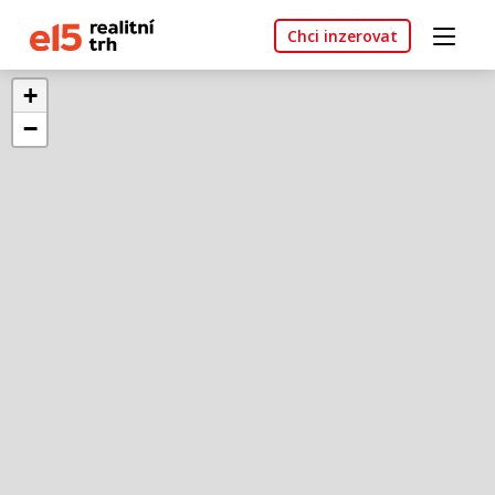
Chci inzerovat
+
−