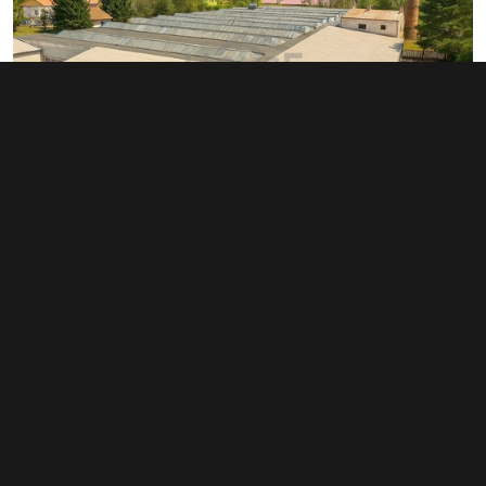
Prodej výrobního prostoru 4 440 m²,
Bílá Třemešná
info v RK
Typ
výroba
Plocha
4 440 m²