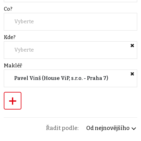
Co?
Vyberte
Kde?
Vyberte
Makléř
Pavel Vinš (House ViP, s.r.o. - Praha 7)
+
Řadit podle:
Od nejnovějšího