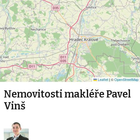
Leaflet
|
©
OpenStreetMap
Nemovitosti makléře Pavel
Vinš