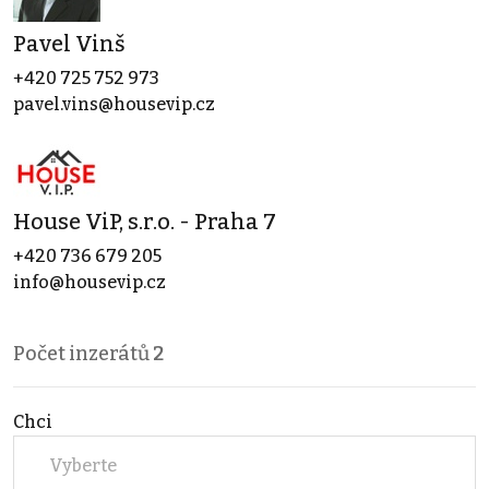
Pavel Vinš
+420 725 752 973
pavel.vins@housevip.cz
House ViP, s.r.o. - Praha 7
+420 736 679 205
info@housevip.cz
Počet inzerátů
2
Chci
Vyberte