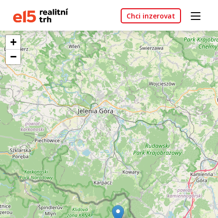
Chci inzerovat
+
−