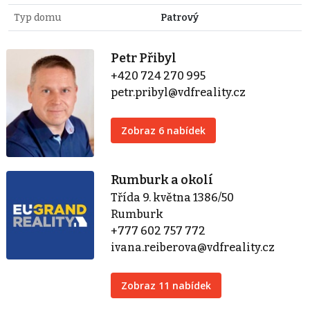
Typ domu
Patrový
Petr Přibyl
+420 724 270 995
petr.pribyl@vdfreality.cz
Zobraz 6 nabídek
Rumburk a okolí
Třída 9. května 1386/50
Rumburk
+777 602 757 772
ivana.reiberova@vdfreality.cz
Zobraz 11 nabídek