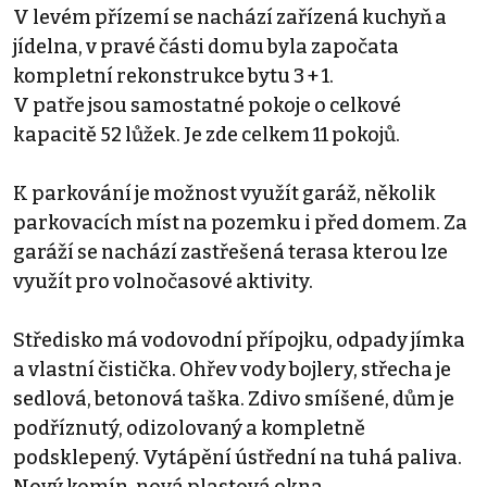
V levém přízemí se nachází zařízená kuchyň a
jídelna, v pravé části domu byla započata
kompletní rekonstrukce bytu 3 + 1.
V patře jsou samostatné pokoje o celkové
kapacitě 52 lůžek. Je zde celkem 11 pokojů.
K parkování je možnost využít garáž, několik
parkovacích míst na pozemku i před domem. Za
garáží se nachází zastřešená terasa kterou lze
využít pro volnočasové aktivity.
Středisko má vodovodní přípojku, odpady jímka
a vlastní čistička. Ohřev vody bojlery, střecha je
sedlová, betonová taška. Zdivo smíšené, dům je
podříznutý, odizolovaný a kompletně
podsklepený. Vytápění ústřední na tuhá paliva.
Nový komín. nová plastová okna.