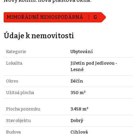
MIMOŘÁDNĚ NEHOSPODÁRNÁ
G
Údaje k nemovitosti
Kategorie
Ubytování
Lokalita
Jiřetín pod Jedlovou -
Lesné
Okres
Děčín
Užitná plocha
350 m²
Plocha pozemku
3.458 m²
Stav objektu
Dobrý
Budova
Cihlová