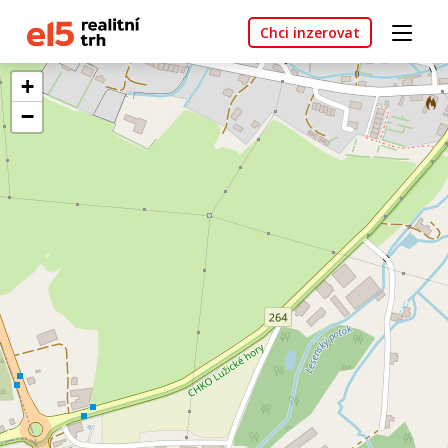
Chci inzerovat
+
−