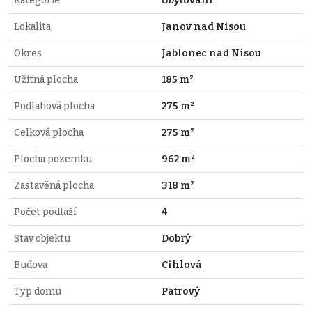
Kategorie
Ubytování
Lokalita
Janov nad Nisou
Okres
Jablonec nad Nisou
Užitná plocha
185 m²
Podlahová plocha
275 m²
Celková plocha
275 m²
Plocha pozemku
962 m²
Zastavěná plocha
318 m²
Počet podlaží
4
Stav objektu
Dobrý
Budova
Cihlová
Typ domu
Patrový