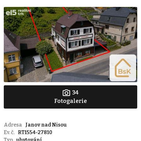
34
Fotogalerie
Adresa
Janov nad Nisou
Ev. č.
RT1554-27810
Typ
ubytování