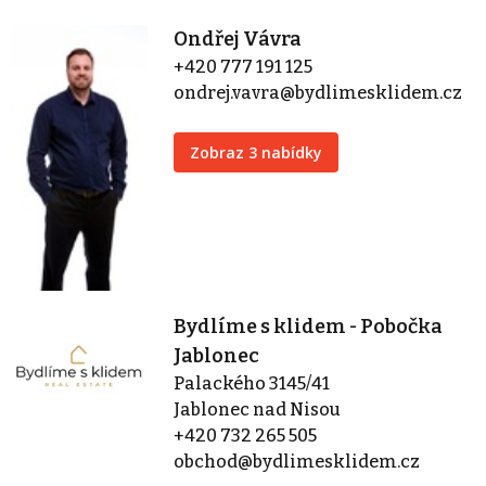
Ondřej Vávra
+420 777 191 125
ondrej.vavra@bydlimesklidem.cz
Zobraz 3 nabídky
Bydlíme s klidem - Pobočka
Jablonec
Palackého 3145/41
Jablonec nad Nisou
+420 732 265 505
obchod@bydlimesklidem.cz