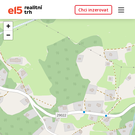
Chci inzerovat
+
−