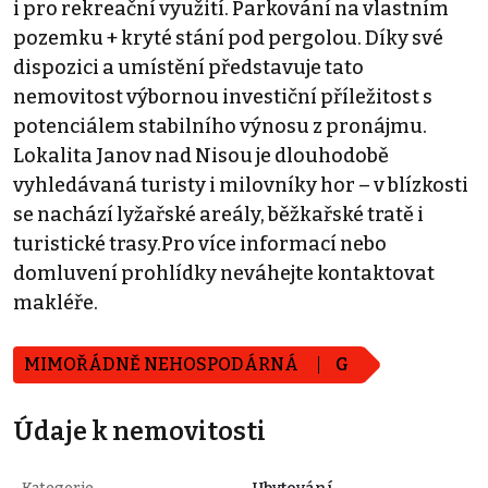
i pro rekreační využití. Parkování na vlastním
pozemku + kryté stání pod pergolou. Díky své
dispozici a umístění představuje tato
nemovitost výbornou investiční příležitost s
potenciálem stabilního výnosu z pronájmu.
Lokalita Janov nad Nisou je dlouhodobě
vyhledávaná turisty i milovníky hor – v blízkosti
se nachází lyžařské areály, běžkařské tratě i
turistické trasy.Pro více informací nebo
domluvení prohlídky neváhejte kontaktovat
makléře.
MIMOŘÁDNĚ NEHOSPODÁRNÁ
G
Údaje k nemovitosti