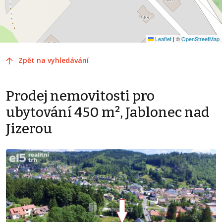
Leaflet
|
©
OpenStreetMap
Zpět na vyhledávání
Prodej nemovitosti pro
ubytování 450 m², Jablonec nad
Jizerou