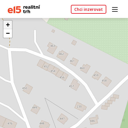
Chci inzerovat
+
−