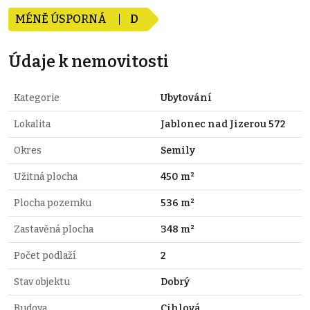
MÉNĚ ÚSPORNÁ
D
Údaje k nemovitosti
Kategorie
Ubytování
Lokalita
Jablonec nad Jizerou 572
Okres
Semily
Užitná plocha
450 m²
Plocha pozemku
536 m²
Zastavěná plocha
348 m²
Počet podlaží
2
Stav objektu
Dobrý
Budova
Cihlová