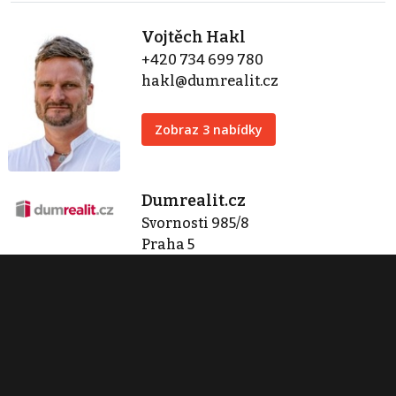
Vojtěch Hakl
+420 734 699 780
hakl@dumrealit.cz
Zobraz 3 nabídky
Dumrealit.cz
Svornosti 985/8
Praha 5
info@dumrealit.cz
Zobraz 158 nabídek
Kontaktovat
Tisk inzerátu