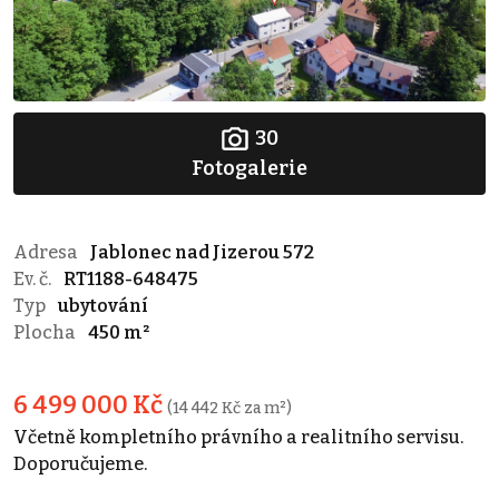
30
Fotogalerie
Adresa
Jablonec nad Jizerou 572
Ev. č.
RT1188-648475
Typ
ubytování
Plocha
450 m²
6 499 000 Kč
(14 442 Kč za m²)
Včetně kompletního právního a realitního servisu.
Doporučujeme.