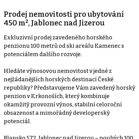
Prodej nemovitosti pro ubytování
450 m², Jablonec nad Jizerou
Exkluzivní prodej zavedeného horského
penzionu 100 metrů od ski areálu Kamenec s
potenciálem dalšího rozvoje.
Hledáte výnosovou nemovitost v jedné z
nejžádanějších horských destinací České
republiky? Představujeme Vám zavedený horský
penzion v Krkonoších, který kombinuje
okamžitý provozní výnos, stabilní celoroční
obsazenost a mimořádný developerský
potenciál.
Blansko 572, Jablonec nad Jizerou – pouhých 100