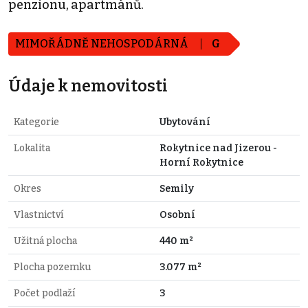
penzionu, apartmánů.
MIMOŘÁDNĚ NEHOSPODÁRNÁ
G
Údaje k nemovitosti
Kategorie
Ubytování
Lokalita
Rokytnice nad Jizerou -
Horní Rokytnice
Okres
Semily
Vlastnictví
Osobní
Užitná plocha
440 m²
Plocha pozemku
3.077 m²
Počet podlaží
3