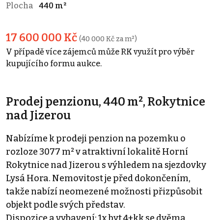
Plocha
440 m²
17 600 000 Kč
(40 000 Kč za m²)
V případě více zájemců může RK využít pro výběr
kupujícího formu aukce.
Prodej penzionu, 440 m², Rokytnice
nad Jizerou
Nabízíme k prodeji penzion na pozemku o
rozloze 3077 m² v atraktivní lokalitě Horní
Rokytnice nad Jizerou s výhledem na sjezdovky
Lysá Hora. Nemovitost je před dokončením,
takže nabízí neomezené možnosti přizpůsobit
objekt podle svých představ.
Dispozice a vybavení: 1x byt 4+kk se dvěma