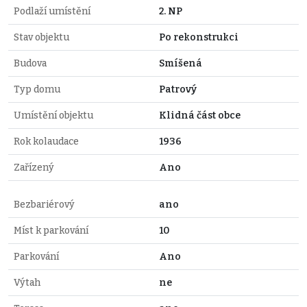
Podlaží umístění
2. NP
Stav objektu
Po rekonstrukci
Budova
Smíšená
Typ domu
Patrový
Umístění objektu
Klidná část obce
Rok kolaudace
1936
Zařízený
Ano
Bezbariérový
ano
Míst k parkování
10
Parkování
Ano
Výtah
ne