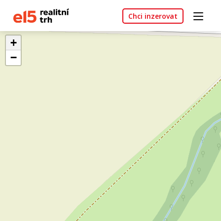
Chci inzerovat
+
−