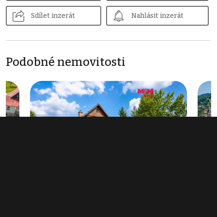
Sdílet inzerát
Nahlásit inzerát
Podobné nemovitosti
276
Prodej nemovitosti pro ubytování 374
Prod