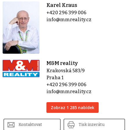
Karel Kraus
+420 296 399 006
info@mmreality.cz
M&M reality
Krakovská 583/9
Praha 1
+420 296 399 006
info@mmreality.cz
Zobraz 1 285 nabídek
Kontaktovat
Tisk inzerátu