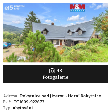
43
Fotogalerie
Adresa
Rokytnice nad Jizerou - Horní Rokytnice
Ev. č.
RT1609-922673
Typ
ubytování