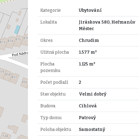
Kategorie
Ubytování
Lokalita
Jiráskova 580, Heřmanův
Městec
Okres
Chrudim
Užitná plocha
1.577 m²
Plocha
1.125 m²
pozemku
Počet podlaží
2
Stav objektu
Velmi dobrý
Budova
Cihlová
Typ domu
Patrový
Poloha objektu
Samostatný