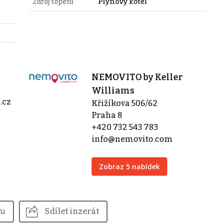
Zdroj topení
Plynový kotel
NEMOVITO by Keller
Williams
.cz
Křižíkova 506/62
Praha 8
+420 732 543 783
info@nemovito.com
Zobraz 5 nabídek
tu
Sdílet inzerát