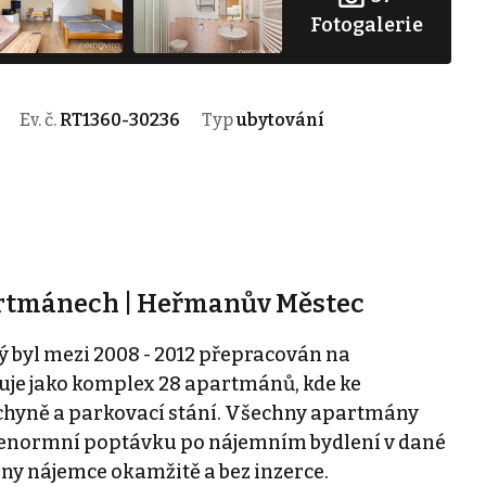
Fotogalerie
Ev. č.
RT1360-30236
Typ
ubytování
artmánech | Heřmanův Městec
ý byl mezi 2008 - 2012 přepracován na
uje jako komplex 28 apartmánů, kde ke
chyně a parkovací stání. Všechny apartmány
je enormní poptávku po nájemním bydlení v dané
ěny nájemce okamžitě a bez inzerce.