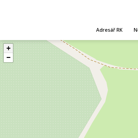
Adresář RK
N
+
−