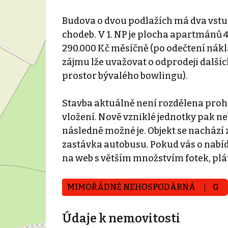
Budova o dvou podlažích má dva vstu
chodeb. V 1. NP je plocha apartmánů 44
290.000 Kč měsíčně (po odečtení nákl
zájmu lže uvažovat o odprodeji dalšíc
prostor bývalého bowlingu).
Stavba aktuálně není rozdělena prohl
vložení. Nově vzniklé jednotky pak ne
následně možné je. Objekt se nachází 
zastávka autobusu. Pokud vás o nabíd
na web s větším množstvím fotek, plá
MIMOŘÁDNĚ NEHOSPODÁRNÁ
G
Údaje k nemovitosti