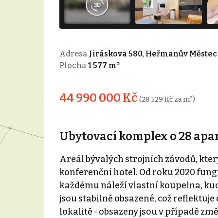
Adresa
Jiráskova 580, Heřmanův Městec
Plocha
1 577 m²
44 990 000 Kč
(28 529 Kč za m²)
Ubytovací komplex o 28 ap
Areál bývalých strojních závodů, kter
konferenční hotel. Od roku 2020 fung
každému náleží vlastní koupelna, ku
jsou stabilně obsazené, což reflektu
lokalitě - obsazeny jsou v případě zm