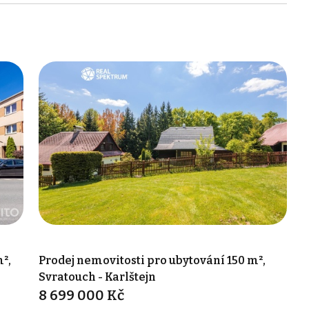
²,
Prodej nemovitosti pro ubytování 150 m²,
Svratouch - Karlštejn
8 699 000 Kč