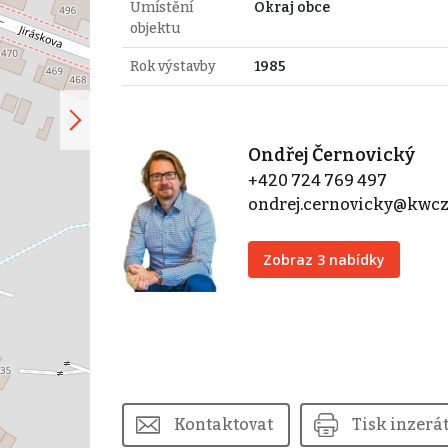
Umístění
Okraj obce
objektu
Rok výstavby
1985
Ondřej Černovický
+420 724 769 497
ondrej.cernovicky@kwcz
Zobraz 3 nabídky
Kontaktovat
Tisk inzerá