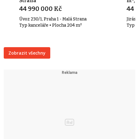
Strana
m², 
44 990 000 Kč
44 
Úvoz 230/1, Praha 1 - Malá Strana
Jirás
Typ kanceláře • Plocha 204 m²
Typ u
Zobrazit všechny