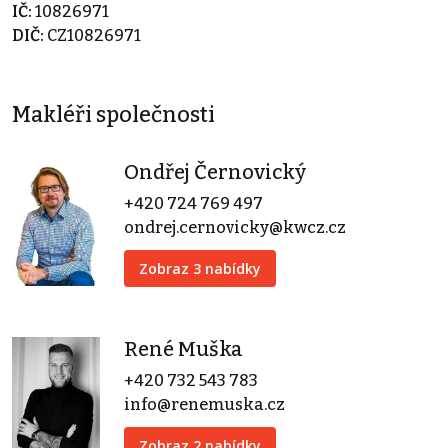
IČ:
10826971
DIČ:
CZ10826971
Makléři společnosti
Ondřej Černovický
+420 724 769 497
ondrej.cernovicky@kwcz.cz
Zobraz 3 nabídky
René Muška
+420 732 543 783
info@renemuska.cz
Zobraz 2 nabídky