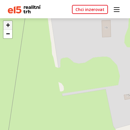
Chci inzerovat
+
−