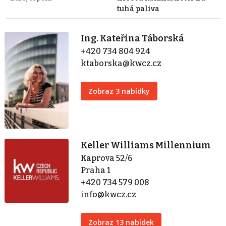
tuhá paliva
Ing. Kateřina Táborská
+420 734 804 924
ktaborska@kwcz.cz
Zobraz 3 nabídky
Keller Williams Millennium
Kaprova 52/6
Praha 1
+420 734 579 008
info@kwcz.cz
Zobraz 13 nabídek