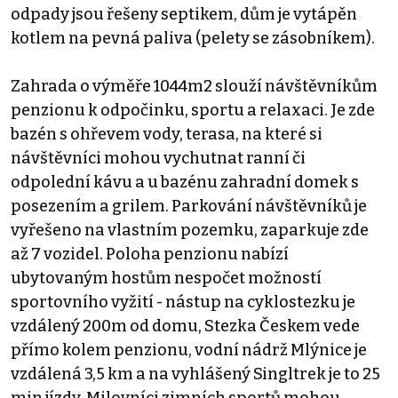
odpady jsou řešeny septikem, dům je vytápěn
kotlem na pevná paliva (pelety se zásobníkem).
Zahrada o výměře 1044m2 slouží návštěvníkům
penzionu k odpočinku, sportu a relaxaci. Je zde
bazén s ohřevem vody, terasa, na které si
návštěvníci mohou vychutnat ranní či
odpolední kávu a u bazénu zahradní domek s
posezením a grilem. Parkování návštěvníků je
vyřešeno na vlastním pozemku, zaparkuje zde
až 7 vozidel. Poloha penzionu nabízí
ubytovaným hostům nespočet možností
sportovního vyžití - nástup na cyklostezku je
vzdálený 200m od domu, Stezka Českem vede
přímo kolem penzionu, vodní nádrž Mlýnice je
vzdálená 3,5 km a na vyhlášený Singltrek je to 25
min jízdy. Milovníci zimních sportů mohou