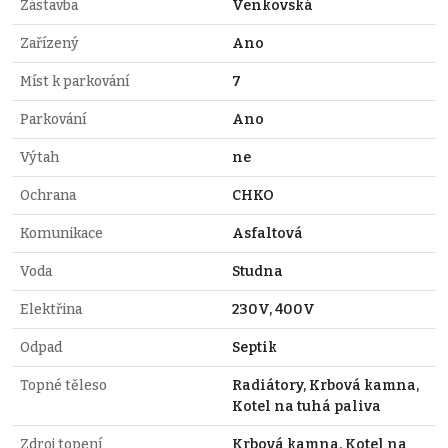
Zástavba
Venkovská
Zařízený
Ano
Míst k parkování
7
Parkování
Ano
Výtah
ne
Ochrana
CHKO
Komunikace
Asfaltová
Voda
Studna
Elektřina
230V, 400V
Odpad
Septik
Topné těleso
Radiátory, Krbová kamna,
Kotel na tuhá paliva
Zdroj topení
Krbová kamna, Kotel na