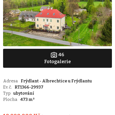
46
Fotogalerie
Adresa
Frýdlant - Albrechtice u Frýdlantu
Ev. č.
RT1366-29937
Typ
ubytování
Plocha
473 m²