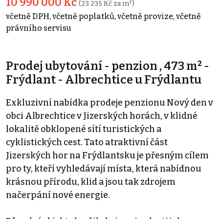
10 990 000 Kč
(23 235 Kč za m²)
včetně DPH, včetně poplatků, včetně provize, včetně
právního servisu
Prodej ubytování - penzion , 473 m² -
Frýdlant - Albrechtice u Frýdlantu
Exkluzivní nabídka prodeje penzionu Nový den v
obci Albrechtice v Jizerských horách, v klidné
lokalitě obklopené sítí turistických a
cyklistických cest. Tato atraktivní část
Jizerských hor na Frýdlantsku je přesným cílem
pro ty, kteří vyhledávají místa, která nabídnou
krásnou přírodu, klid a jsou tak zdrojem
načerpání nové energie.