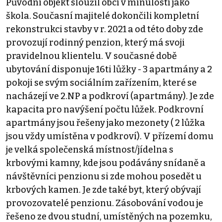
Původní objekt sloužil obci v minulosti jako
škola. Současní majitelé dokončili kompletní
rekonstrukci stavby v r. 2021 a od této doby zde
provozují rodinný penzion, který má svoji
pravidelnou klientelu. V současné době
ubytování disponuje 16ti lůžky - 3 apartmány a 2
pokoji se svým sociálním zařízením, které se
nacházejí ve 2.NP a podkroví (apartmány). Je zde
kapacita pro navýšení počtu lůžek. Podkrovní
apartmány jsou řešeny jako mezonety ( 2 lůžka
jsou vždy umístěna v podkroví). V přízemí domu
je velká společenská místnost/jídelna s
krbovými kamny, kde jsou podávány snídaně a
návštěvníci penzionu si zde mohou posedět u
krbových kamen. Je zde také byt, který obývají
provozovatelé penzionu. Zásobování vodou je
řešeno ze dvou studní, umístěných na pozemku,