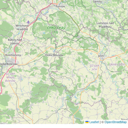
Leaflet
|
©
OpenStreetMap