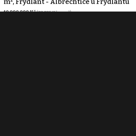
m², Frýdlant - Albrechtice u Frýdlantu
10 990 000 Kč
(23 235 Kč za m²)
Typ
ubytování
Plocha
473 m²
Prodej obchodního prostoru 688 m²,
Plavy
10 800 000 Kč
(15 698 Kč za m²)