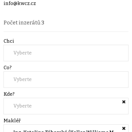
info@kwcz.cz
Počet inzerátů
3
Chci
Vyberte
Co?
Vyberte
Kde?
Vyberte
Makléř