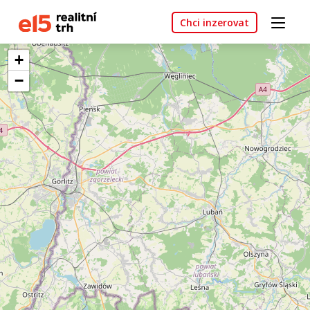
Chci inzerovat
+
−