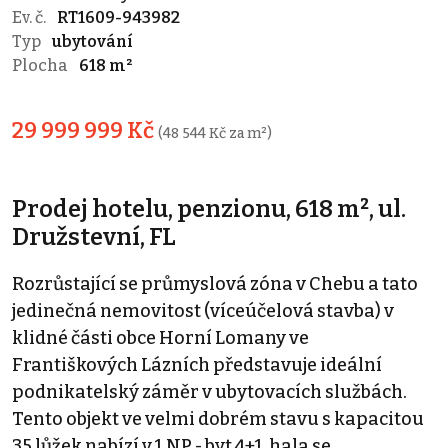
Ev. č.
RT1609-943982
Typ
ubytování
Plocha
618 m²
29 999 999 Kč
(48 544 Kč za m²)
Prodej hotelu, penzionu, 618 m², ul.
Družstevní, FL
Rozrůstající se průmyslová zóna v Chebu a tato
jedinečná nemovitost (víceúčelová stavba) v
klidné části obce Horní Lomany ve
Františkových Lázních představuje ideální
podnikatelský záměr v ubytovacích službách.
Tento objekt ve velmi dobrém stavu s kapacitou
35 lůžek nabízí v 1.NP - byt 4+1, hala se