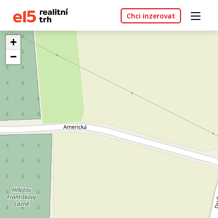
Chci inzerovat
+
−