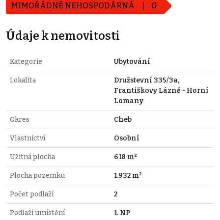
MIMOŘÁDNĚ NEHOSPODÁRNÁ
G
Údaje k nemovitosti
Kategorie
Ubytování
Lokalita
Družstevní 335/3a,
Františkovy Lázně - Horní
Lomany
Okres
Cheb
Vlastnictví
Osobní
Užitná plocha
618 m²
Plocha pozemku
1.932 m²
Počet podlaží
2
Podlaží umístění
1. NP