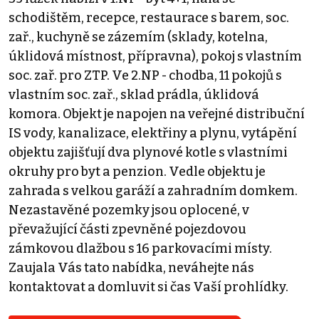
schodištěm, recepce, restaurace s barem, soc.
zař., kuchyně se zázemím (sklady, kotelna,
úklidová místnost, přípravna), pokoj s vlastním
soc. zař. pro ZTP. Ve 2.NP - chodba, 11 pokojů s
vlastním soc. zař., sklad prádla, úklidová
komora. Objekt je napojen na veřejné distribuční
IS vody, kanalizace, elektřiny a plynu, vytápění
objektu zajišťují dva plynové kotle s vlastními
okruhy pro byt a penzion. Vedle objektu je
zahrada s velkou garáží a zahradním domkem.
Nezastavěné pozemky jsou oplocené, v
převažující části zpevněné pojezdovou
zámkovou dlažbou s 16 parkovacími místy.
Zaujala Vás tato nabídka, neváhejte nás
kontaktovat a domluvit si čas Vaší prohlídky.