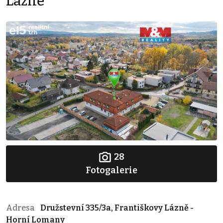
Lázně
28
Fotogalerie
Adresa
Družstevní 335/3a, Františkovy Lázně -
Horní Lomany