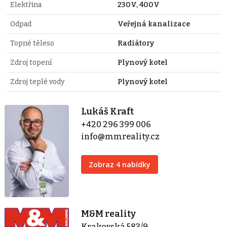
Elektřina
230V, 400V
Odpad
Veřejná kanalizace
Topné těleso
Radiátory
Zdroj topení
Plynový kotel
Zdroj teplé vody
Plynový kotel
Lukáš Kraft
+420 296 399 006
info@mmreality.cz
Zobraz 4 nabídky
M&M reality
Krakovská 583/9