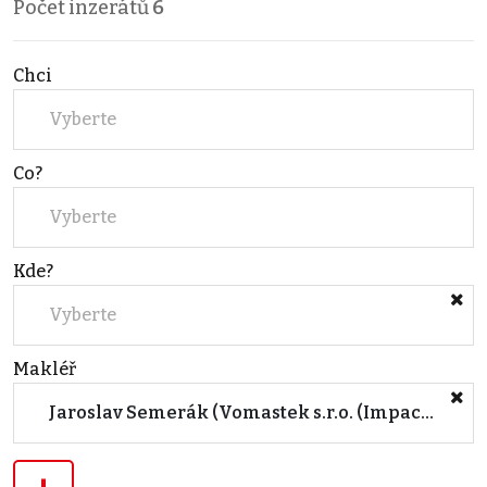
Počet inzerátů
6
Chci
Vyberte
Co?
Vyberte
Kde?
Vyberte
Makléř
Jaroslav Semerák (Vomastek s.r.o. (ImpactHUB))