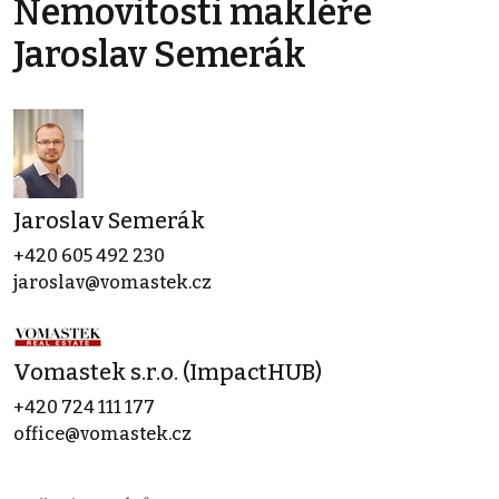
Nemovitosti makléře
Jaroslav Semerák
Jaroslav Semerák
+420 605 492 230
jaroslav@vomastek.cz
Vomastek s.r.o. (ImpactHUB)
+420 724 111 177
office@vomastek.cz