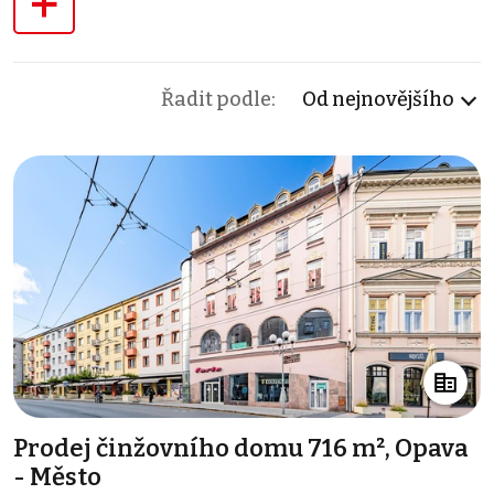
+
Řadit podle:
Od nejnovějšího
Prodej činžovního domu 716 m², Opava
- Město