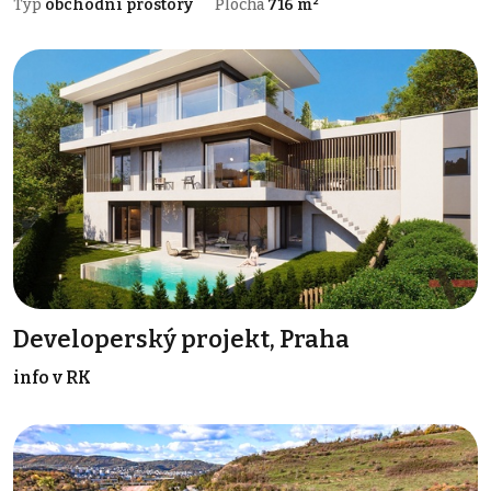
Typ
obchodní prostory
Plocha
716 m²
Developerský projekt, Praha
info v RK