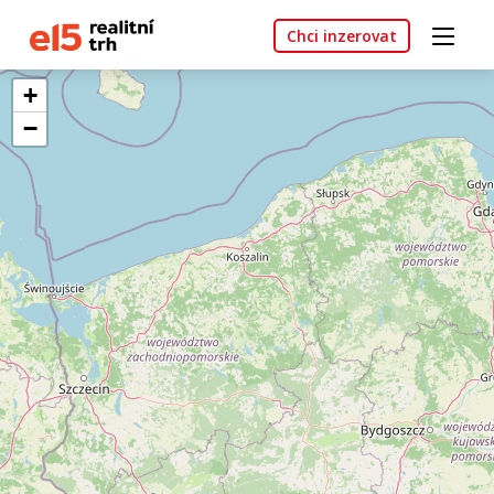
Chci inzerovat
+
−