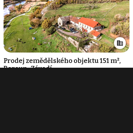
Prodej zemědělského objektu 151 m²,
Beroun-Závodí
info v RK
Typ
zemědělské objekty
Plocha
151 m²