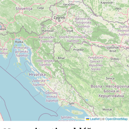
Leaflet
|
©
OpenStreetMap