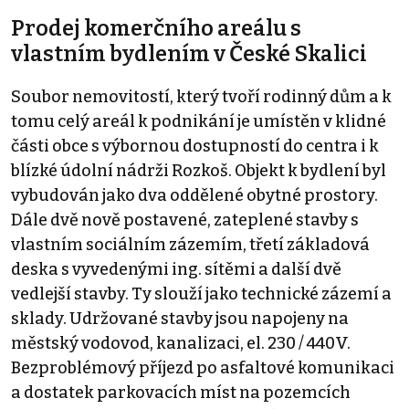
Prodej komerčního areálu s
vlastním bydlením v České Skalici
Soubor nemovitostí, který tvoří rodinný dům a k
tomu celý areál k podnikání je umístěn v klidné
části obce s výbornou dostupností do centra i k
blízké údolní nádrži Rozkoš. Objekt k bydlení byl
vybudován jako dva oddělené obytné prostory.
Dále dvě nově postavené, zateplené stavby s
vlastním sociálním zázemím, třetí základová
deska s vyvedenými ing. sítěmi a další dvě
vedlejší stavby. Ty slouží jako technické zázemí a
sklady. Udržované stavby jsou napojeny na
městský vodovod, kanalizaci, el. 230 / 440V.
Bezproblémový příjezd po asfaltové komunikaci
a dostatek parkovacích míst na pozemcích