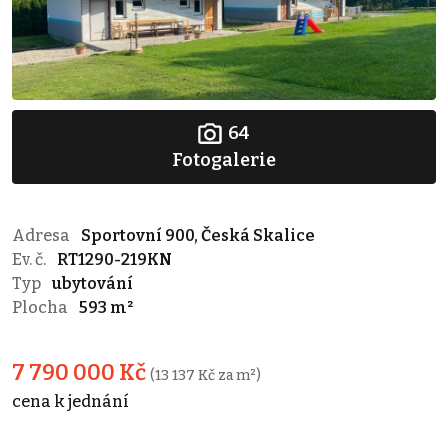
64
Fotogalerie
Adresa
Sportovní 900, Česká Skalice
Ev. č.
RT1290-219KN
Typ
ubytování
Plocha
593 m²
7 790 000 Kč
(13 137 Kč za m²)
cena k jednání