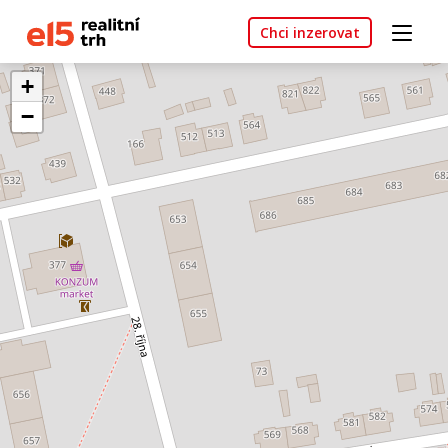
Chci inzerovat
+
−