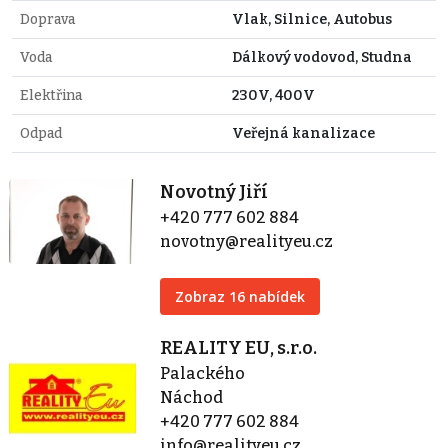
Doprava
Vlak, Silnice, Autobus
Voda
Dálkový vodovod, Studna
Elektřina
230V, 400V
Odpad
Veřejná kanalizace
Novotný Jiří
+420 777 602 884
novotny@realityeu.cz
Zobraz 16 nabídek
REALITY EU, s.r.o.
Palackého
Náchod
+420 777 602 884
info@realityeu.cz