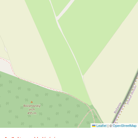
Leaflet
|
©
OpenStreetMap