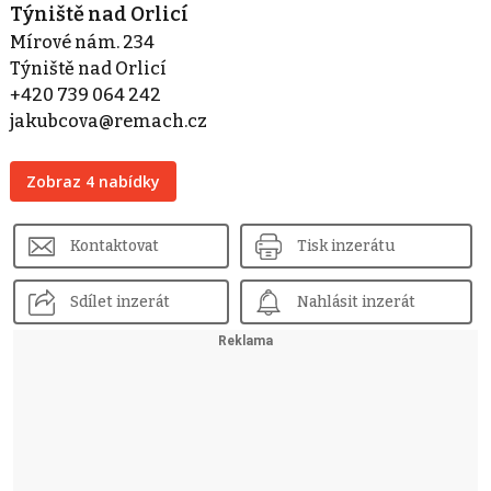
Týniště nad Orlicí
Mírové nám. 234
Týniště nad Orlicí
+420 739 064 242
jakubcova@remach.cz
Zobraz 4 nabídky
Kontaktovat
Tisk inzerátu
Sdílet inzerát
Nahlásit inzerát