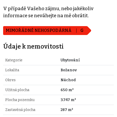
V případě Vašeho zájmu, nebo jakékoliv
informace se neváhejte na mě obrátit.
MIMOŘÁDNĚ NEHOSPODÁRNÁ
G
Údaje k nemovitosti
Kategorie
Ubytování
Lokalita
Božanov
Okres
Náchod
Užitná plocha
650 m²
Plocha pozemku
3.747 m²
Zastavěná plocha
287 m²