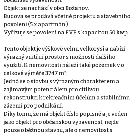
Objekt se nachází v obci Božanov.
Budova se prodává včetně projektu a stavebního
povolení (5 x apartmán )
Vyřizuje se povolení na FVE s kapacitou 50 kwp.
Tento objekt je výškově velmi velkorysí a nabízí
výrazný vnitřní prostor s možností dalšího
využití. K nemovitosti náleží také pozemek v o
celkové výměře 3747 m².
Jedná se o stavbu s výrazným charakterem a
zajímavým potenciálem pro citlivou
rekonstrukci k rekreačním účelům a stabilnímu
zázemí pro podnikání.
Díky tomu, že má objekt číslo popisné a je veden
jako objekt pro občanskou vybavenost, nejde
pouze o běžnou stavbu, ale o nemovitost s