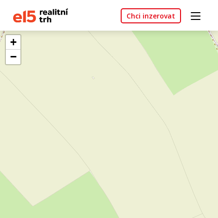
Chci inzerovat
+
−