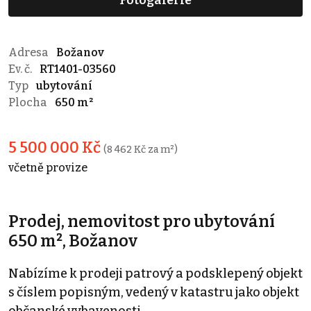
Adresa
Božanov
Ev. č.
RT1401-03560
Typ
ubytování
Plocha
650 m²
5 500 000 Kč
(8 462 Kč za m²)
včetně provize
Prodej, nemovitost pro ubytování
650 m², Božanov
Nabízíme k prodeji patrový a podsklepený objekt
s číslem popisným, vedený v katastru jako objekt
občanské vybavenosti.