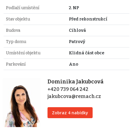
Podlaží umístění
2. NP
Stav objektu
Před rekonstrukcí
Budova
Cihlová
Typ domu
Patrový
Umístění objektu
Klidná část obce
Parkování
Ano
Dominika Jakubcová
+420 739 064 242
jakubcova@remach.cz
Zobraz 4 nabídky