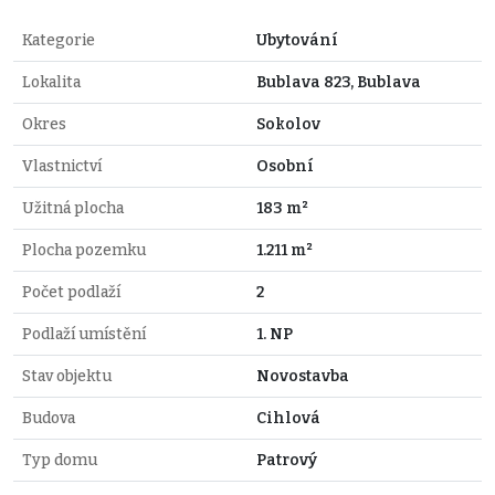
Kategorie
Ubytování
Lokalita
Bublava 823, Bublava
Okres
Sokolov
Vlastnictví
Osobní
Užitná plocha
183 m²
Plocha pozemku
1.211 m²
Počet podlaží
2
Podlaží umístění
1. NP
Stav objektu
Novostavba
Budova
Cihlová
Typ domu
Patrový