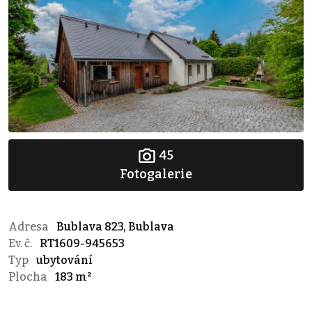
45
Fotogalerie
Adresa
Bublava 823, Bublava
Ev. č.
RT1609-945653
Typ
ubytování
Plocha
183 m²