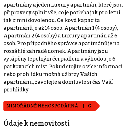
apartmány a jeden Luxury apartmán, které jsou
připraveny splnit vše, co je potřeba jak pro letní
tak zimní dovolenou. Celková kapacita
apartmánů je až 14 osob. Apartmán 1 (4 osoby),
Apartmán 2 (4 osoby) a Luxury apartmán až 6
osob. Pro případného správce apartmánů je na
rozsáhlé zahradě domek. Apartmány jsou
vytápěny tepelným čerpadlem a výhodou je 6
parkovacích míst. Pokud stojíte o více informací
nebo prohlídku možná už brzy Vašich
apartmánu, zavolejte a domluvte si čas Vaší
prohlídky
MIMOŘÁDNĚ NEHOSPODÁRNÁ
G
Údaje k nemovitosti