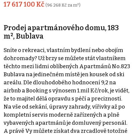
17 617 100 Kč
(96 268 Kč za m²)
Prodej apartmánového domu, 183
m², Bublava
Sníte o rekreaci, vlastním bydlení nebo obojím
dohromady? Už brzy se můžete stát vlastníkem
těchto mezi lidmi oblíbených Apartmánů No.823
Bublava na jedinečném místě jen kousek od ski
areálu. Dle dlouhodobého hodnocení 9,2 na
airbnb a Booking s výnosem 1.mil Kč/rok, je vidět,
že to majitel dělá opravdu s péčí a precizností.
Na vše od sekání, úpravy zahrady, vířivky až po
kompletní servis moderně zařízených a plně
vybavených apartmánů je domluvený personál.
A právě Vy můžete získat dva zrcadlově totožné