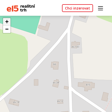
Chci inzerovat
+
−