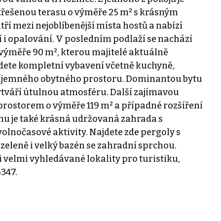
třešenou terasu o výměře 25 m² s krásným
ří mezi nejoblíbenější místa hostů a nabízí
í i opalování. V posledním podlaží se nachází
a výměře 90 m², kterou majitelé aktuálně
najdete kompletní vybavení včetně kuchyně,
říjemného obytného prostoru. Dominantou bytu
tváří útulnou atmosféru. Další zajímavou
prostorem o výměře 119 m² a případné rozšíření
omu je také krásná udržovaná zahrada s
olnočasové aktivity. Najdete zde pergoly s
zeleně i velký bazén se zahradní sprchou.
 velmi vyhledávané lokality pro turistiku,
6347.