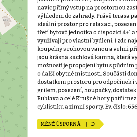
navíc přímý vstup na prostornou zas
výhledem do zahrady. Právě terasa pat
ideální prostor pro relaxaci, posezen
třetí bytová jednotka o dispozici 4+1 
využívají pro vlastní bydlení. I zde 
koupelny s rohovou vanou a velmi p
jsou krásná kachlová kamna, která vy
možností je propojení bytu s půdním 
o další obytné místnosti. Součástí d
dostatkem prostoru pro odpočinek i v
grilem, posezení, houpačky, dostatek 
Bublava a celé Krušné hory patří mezi
cyklistiku a zimní sporty. Ev. číslo: 65
MÉNĚ ÚSPORNÁ
D