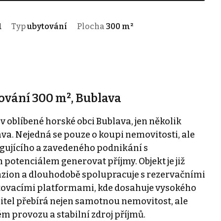
1
Typ
ubytování
Plocha
300 m²
ování 300 m², Bublava
 oblíbené horské obci Bublava, jen několik
a. Nejedná se pouze o koupi nemovitosti, ale
gujícího a zavedeného podnikání s
otenciálem generovat příjmy. Objekt je již
nzion a dlouhodobě spolupracuje s rezervačními
bytovacími platformami, kde dosahuje vysokého
tel přebírá nejen samotnou nemovitost, ale
m provozu a stabilní zdroj příjmů.