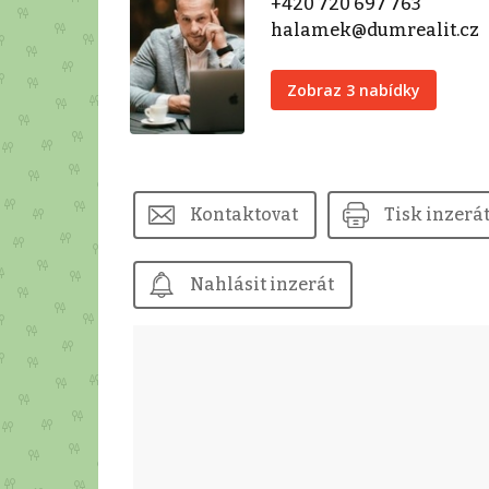
+420 720 697 763
halamek@dumrealit.cz
Zobraz 3 nabídky
Kontaktovat
Tisk inzerá
Nahlásit inzerát