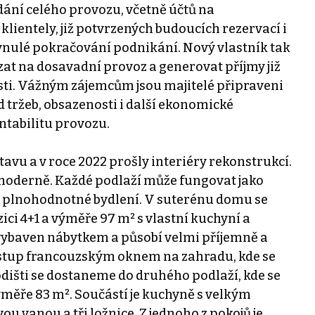
ání celého provozu, včetně účtů na
lientely, již potvrzených budoucích rezervací i
nulé pokračování podnikání. Nový vlastník tak
at na dosavadní provoz a generovat příjmy již
sti. Vážným zájemcům jsou majitelé připraveni
 tržeb, obsazenosti i další ekonomické
ntabilitu provozu.
vu a v roce 2022 prošly interiéry rekonstrukcí.
 moderně. Každé podlaží může fungovat jako
 plnohodnotné bydlení. V suterénu domu se
ci 4+1 a výměře 97 m² s vlastní kuchyní a
ybaven nábytkem a působí velmi příjemně a
vstup francouzským oknem na zahradu, kde se
dišti se dostaneme do druhého podlaží, kde se
ýměře 83 m². Součástí je kuchyně s velkým
u vanou a tři ložnice. Z jednoho z pokojů je