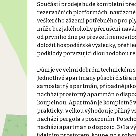
Součástí prodeje bude kompletní před
rezervačních platformách, navázané k
veškerého zázemí potřebného pro ply
může bez jakéhokoliv přerušení naváz
od prvního dne po převzetí nemovito
doložit hospodářské výsledky, přehled
podklady potvrzující dlouhodobou re
Dům je ve velmi dobrém technickém sta
Jednotlivé apartmány působí čistě a
samostatný apartmán, případně jako
nachází prostorný apartmán o dispozi
koupelnou. Apartmán je kompletně v
prakticky. Velkou výhodou je přímý 
nachází pergola s posezením. Po scho
nachází apartmán o dispozici 3+1 a v
jídelním prostorem, koupelna s rohovo