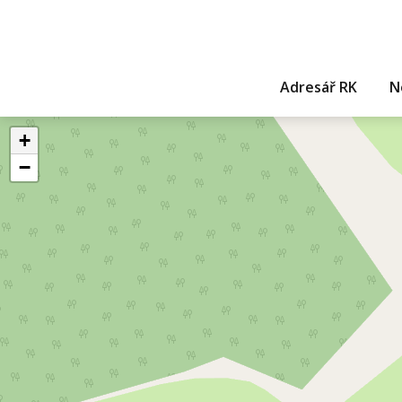
Adresář RK
N
+
−