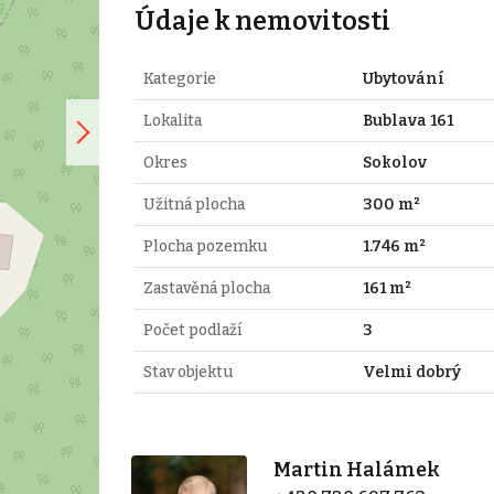
Údaje k nemovitosti
Kategorie
Ubytování
Lokalita
Bublava 161
Okres
Sokolov
Užitná plocha
300 m²
Plocha pozemku
1.746 m²
Zastavěná plocha
161 m²
Počet podlaží
3
Stav objektu
Velmi dobrý
Martin Halámek