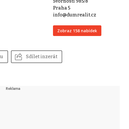
Svornosti 985/8
Praha 5
info@dumrealit.cz
Zobraz 158 nabídek
tu
Sdílet inzerát