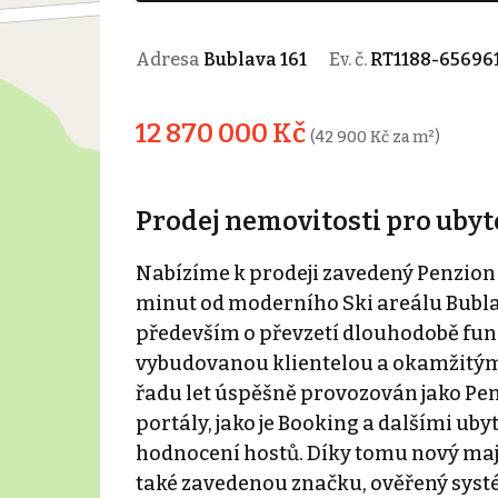
Adresa
Bublava 161
Ev. č.
RT1188-65696
12 870 000 Kč
(42 900 Kč za m²)
Prodej nemovitosti pro ubyt
Nabízíme k prodeji zavedený Penzion v
minut od moderního Ski areálu Bublav
především o převzetí dlouhodobě fun
vybudovanou klientelou a okamžitým p
řadu let úspěšně provozován jako Pe
portály, jako je Booking a dalšími u
hodnocení hostů. Díky tomu nový maji
také zavedenou značku, ověřený systé