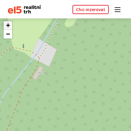
Chci inzerovat
+
−