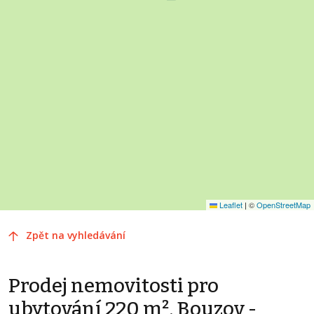
Leaflet
|
©
OpenStreetMap
Zpět na vyhledávání
Prodej nemovitosti pro
ubytování 220 m², Bouzov -