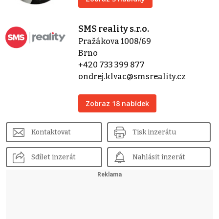
SMS reality s.r.o.
Pražákova 1008/69
Brno
+420 733 399 877
ondrej.klvac@smsreality.cz
Zobraz 18 nabídek
Kontaktovat
Tisk inzerátu
Sdílet inzerát
Nahlásit inzerát