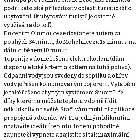
podnikatelská příležitost v oblasti turistického
ubytování. (k ubytování turistů je ostatně
využívána do teď).
Do centra Olomouce se dostanete autem za
pouhých 34 minut, do Mohelnice za 15 minut a na
dálnici během 10 minut.
Topení je v domě řešeno elektrokotlem (dům
disponuje také krbem a kotlem na tuhá paliva).
Odpadní vody jsou svedeny do septiku a ohřev
vody je řešen kombinovaným bojlerem. Vytápění
je také řešeno chytrým systémem Smart Life,
díky kterému můžete teplotu v domě řídit
odkudkoliv na světě. Stačí vám mobilní aplikace
propojená s domácí Wi-Fi a jediným kliknutím
nastavíte ideální teplotu, topení pohodlně
zapnete či vypnete a zajistíte si tak maximální