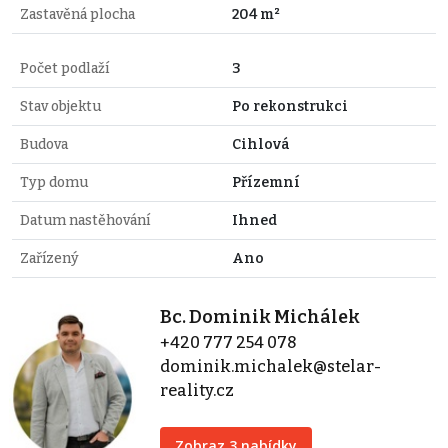
Zastavěná plocha
204 m²
Počet podlaží
3
Stav objektu
Po rekonstrukci
Budova
Cihlová
Typ domu
Přízemní
Datum nastěhování
Ihned
Zařízený
Ano
Bc. Dominik Michálek
+420 777 254 078
dominik.michalek@stelar-
reality.cz
Zobraz 3 nabídky