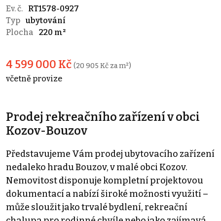
Ev. č.
RT1578-0927
Typ
ubytování
Plocha
220 m²
4 599 000 Kč
(20 905 Kč za m²)
včetně provize
Prodej rekreačního zařízení v obci
Kozov-Bouzov
Představujeme Vám prodej ubytovacího zařízení
nedaleko hradu Bouzov, v malé obci Kozov.
Nemovitost disponuje kompletní projektovou
dokumentací a nabízí široké možnosti využití –
může sloužit jako trvalé bydlení, rekreační
chalupa pro rodinné chvíle nebo jako zajímavá