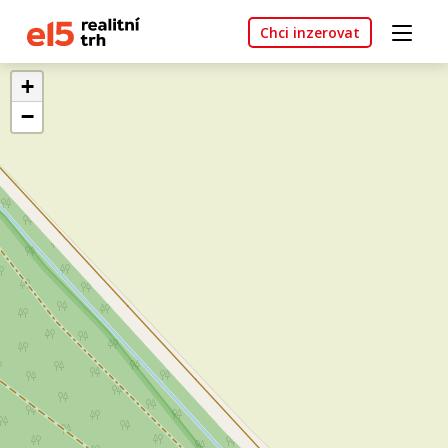
Chci inzerovat
+
−