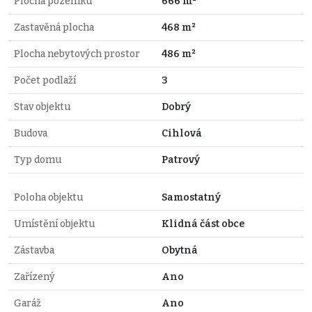
Plocha pozemku
666 m²
Zastavěná plocha
468 m²
Plocha nebytových prostor
486 m²
Počet podlaží
3
Stav objektu
Dobrý
Budova
Cihlová
Typ domu
Patrový
Poloha objektu
Samostatný
Umístění objektu
Klidná část obce
Zástavba
Obytná
Zařízený
Ano
Garáž
Ano