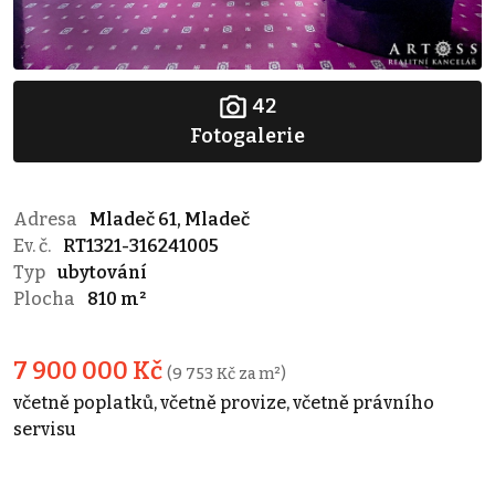
42
Fotogalerie
Adresa
Mladeč 61, Mladeč
Ev. č.
RT1321-316241005
Typ
ubytování
Plocha
810 m²
7 900 000 Kč
(9 753 Kč za m²)
včetně poplatků, včetně provize, včetně právního
servisu