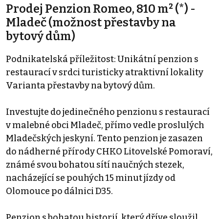
Prodej Penzion Romeo, 810 m² (*) -
Mladeč (možnost přestavby na
bytový dům)
Podnikatelská příležitost: Unikátní penzion s
restaurací v srdci turisticky atraktivní lokality
Varianta přestavby na bytový dům.
Investujte do jedinečného penzionu s restaurací
v malebné obci Mladeč, přímo vedle proslulých
Mladečských jeskyní. Tento penzion je zasazen
do nádherné přírody CHKO Litovelské Pomoraví,
známé svou bohatou sítí naučných stezek,
nacházející se pouhých 15 minut jízdy od
Olomouce po dálnici D35.
Penzion s bohatou historií, který dříve sloužil