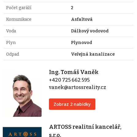
Počet garáží
2
Komunikace
Asfaltová
Voda
Dálkový vodovod
Plyn
Plynovod
Odpad
Veřejná kanalizace
Ing. Tomáš Vaněk
+420 725 662 595
vanek@artossreality.cz
Zobraz 2 nabídky
ARTOSS realitní kancelář,
s.r.o.