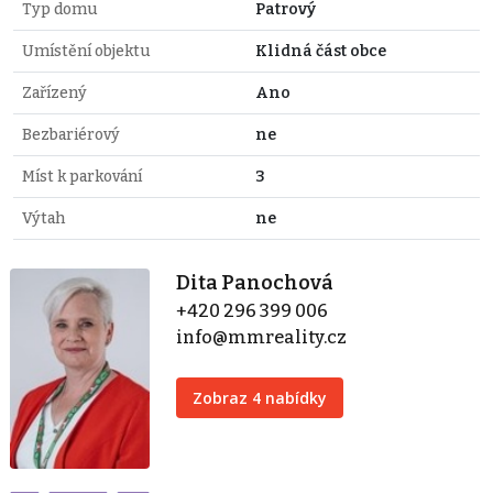
Typ domu
Patrový
Umístění objektu
Klidná část obce
Zařízený
Ano
Bezbariérový
ne
Míst k parkování
3
Výtah
ne
Dita Panochová
+420 296 399 006
info@mmreality.cz
Zobraz 4 nabídky