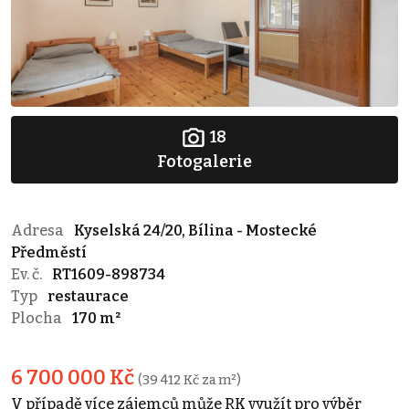
18
Fotogalerie
Adresa
Kyselská 24/20, Bílina - Mostecké
Předměstí
Ev. č.
RT1609-898734
Typ
restaurace
Plocha
170 m²
6 700 000 Kč
(39 412 Kč za m²)
V případě více zájemců může RK využít pro výběr