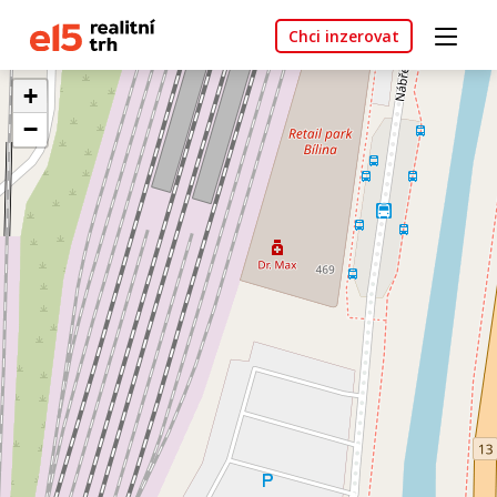
Chci inzerovat
+
−