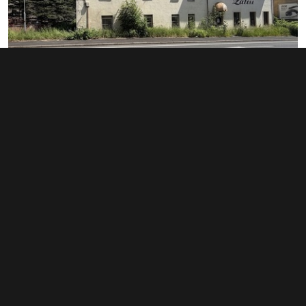
Prodej restaurace 500 m², Dubí
info v RK
Ruská 176/182, Dubí
Typ restaurace • Plocha 500 m²
Související články